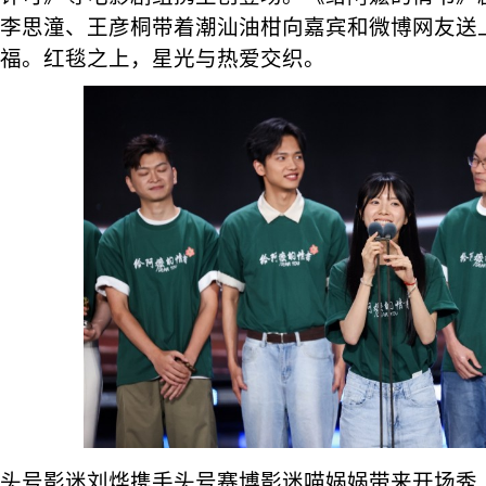
李思潼、王彦桐带着潮汕油柑向嘉宾和微博网友送上
福。红毯之上，星光与热爱交织。
头号影迷刘烨携手头号赛博影迷喵娲娲带来开场秀