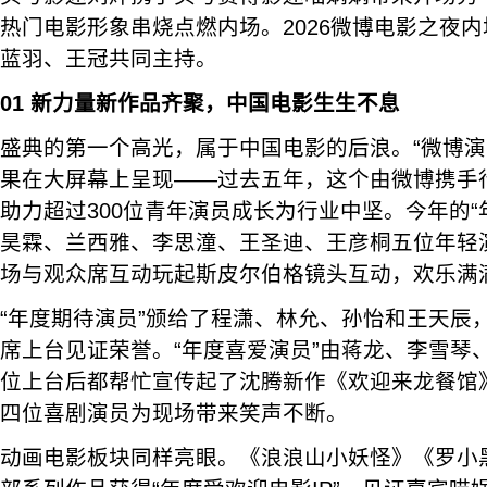
热门电影形象串烧点燃内场。2026微博电影之夜
蓝羽、王冠共同主持。
01 新力量新作品齐聚，中国电影生生不息
盛典的第一个高光，属于中国电影的后浪。“微博演
果在大屏幕上呈现——过去五年，这个由微博携手
助力超过300位青年演员成长为行业中坚。今年的“
昊霖、兰西雅、李思潼、王圣迪、王彦桐五位年轻
场与观众席互动玩起斯皮尔伯格镜头互动，欢乐满
“年度期待演员”颁给了程潇、林允、孙怡和王天辰
席上台见证荣誉。“年度喜爱演员”由蒋龙、李雪琴
位上台后都帮忙宣传起了沈腾新作《欢迎来龙餐馆
四位喜剧演员为现场带来笑声不断。
动画电影板块同样亮眼。《浪浪山小妖怪》《罗小