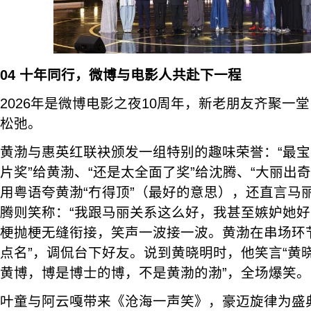
04
十年同行，微博与电影人共赴下一程
2026年是微博电影之夜10周年，新老朋友齐聚一
松弛。
黄渤与惠英红联袂颁发一组特别的趣味荣誉：“最宝
片奖”给黄渤、“还是太全面了奖”给沈腾、“大丽出
用粤语夸黄渤“冇得顶”（最好的意思），还直言马丽
腾则笑称：“我跟马丽关系这么好，我甚至嫉妒她好
梗抛梗无缝衔接，笑声一波接一波。黄渤在串场环
点名”，调侃台下好友。说到黄晓明时，他笑言“黄
黄博，博是博士的博，不是黄渤的渤”，全场爆笑。
叶童与阿云嘎带来《沧海一声笑》，豪迈旋律为盛