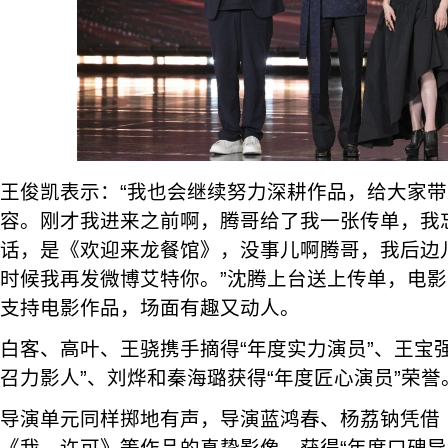
王俊凯表示：“我也会继续努力深耕作品，给大家
容。刚才我进来之前啊，腾哥给了我一张传单，我
话，是《欢迎来龙餐馆》，没事儿啊腾哥，我后边
时候我再发微博艾特你。”沈腾上台送上传单，电
支持电影作品，场面有趣又动人。
白客、高叶、王骁携手摘得“年度实力演员”、王宝
召力影人”、刘烨和秦海璐获得“年度匠心演员”荣誉
导演单元同样掷地有声，导演蓝鸿春、杨荔钠凭借