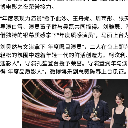
博电影之夜荣誉接力。
“年度表现力演员”授予此沙、王丹妮、周雨彤、张天
导演白雪、演员董子健与吴磊共同摘得。刘雅瑟、
借独特的银幕质感拿下“年度质感演员”，马丽上台
刘昊然与文淇拿下“年度瞩目演员”，二人在台上即
轻松的氛围中透着年轻一代的鲜活创造力。柯汶利
迎影人”，导演孔笙登台授予荣誉。导演董润年与
得“年度品质影人”，微博娱乐副总裁陈春上台见证