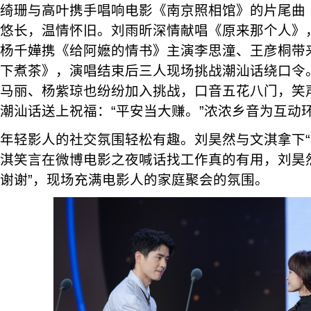
绮珊与高叶携手唱响电影《南京照相馆》的片尾曲
悠长，温情怀旧。刘雨昕深情献唱《原来那个人》
杨千嬅携《给阿嬷的情书》主演李思潼、王彦桐带
下煮茶》，演唱结束后三人现场挑战潮汕话绕口令
马丽、杨紫琼也纷纷加入挑战，口音五花八门，笑
潮汕话送上祝福：“平安当大赚。”浓浓乡音为互动
年轻影人的社交氛围轻松有趣。刘昊然与文淇拿下“
淇笑言在微博电影之夜喊话找工作真的有用，刘昊
谢谢”，现场充满电影人的家庭聚会的氛围。