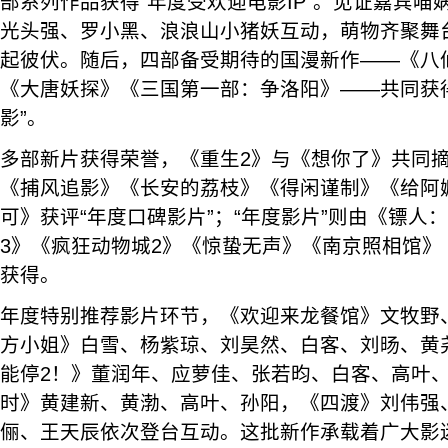
部系列作品获得“年度受欢迎电影IP”。见证嘉宾喵
光头强、罗小黑、浪浪山小猪妖互动，萌物齐聚舞
起彼伏。随后，四部备受期待的国漫新作——《八
《大唐妖探》《三国第一部：争洛阳》——共同获
影”。
多部新片获得荣誉，《重生2》与《想你了》共同摘
《捕风追影》《长安的荔枝》《得闲谨制》《给阿
可》获评“年度口碑影片”；“年度影片”则由《镖人
3》《疯狂动物城2》《惊蛰无声》《南京照相馆》
获得。
年度特别推荐影片环节，《欢迎来龙餐馆》文牧野
方小姐》白雪、杨紫琼、刘昊然、白客、刘旸、黄
能停2！》董润年、应萝佳、张若昀、白客、高叶
时》黄建新、黄渤、高叶、孙阳，《四渡》刘伟强
俪、王天辰依次登台互动。这批新作承载着广大影