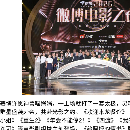
赛博许愿神兽喵娲娲，一上场就打了一套太极，灵
群星盛装赴会，共赴光影之约。《欢迎来龙餐馆》
小姐》《重生2》《年会不能停2！》《四渡》《我
许可》等电影剧组携主创登场。《给阿嬷的情书》