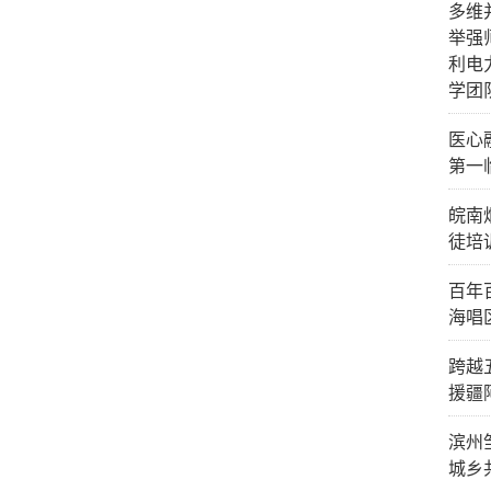
多维
举强
利电
学团
医心
第一
皖南
徒培
百年
海唱
跨越
援疆
滨州
城乡