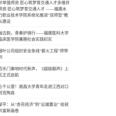
并举强师资 匠心筑梦育交通人才多维并
师资 匠心筑梦育交通人才 ——福建水
力职业技术学院系统化推进“双师型”教
队建设
融古韵，青春护骑行——福建医科大学
临床医学院暑期社会实践纪实
烟叶公司组织安全条线“薪火工程”师带
训
百乐门奏响时代新声，《超级靓声》上
区正式启航
五千公里！南昌大学青年走进江西对口
阿克陶县
邹平：从“杏花经济”到“云端置业” 绘就
共富新画卷