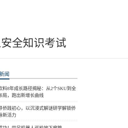
上安全知识考试
新闻
饮料8年成长路径揭秘：从2个SKU到全
布局，跑出新增长曲线
寻侨践初心，以沉浸式解谜研学解锁侨
脉新活力
成功！四足机器人巡检地下廊管