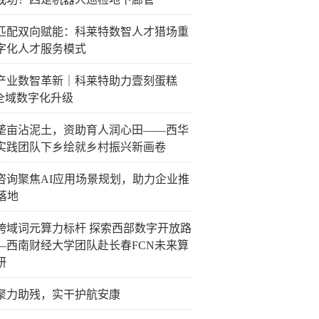
匹配双向赋能：科莱特数智人才猎场重
字化人才服务模式
产业数智革新｜科莱特助力壹刻蛋糕
P全域数字化升级
垄亩沾泥土，资助育人润心田——西华
实践团队下乡绘就乡村振兴新画卷
咨询聚焦AI应用场景规划，助力企业推
落地
跨域词元算力标杆 探索西部数字开放路
—西南财经大学团队赴长春FCN未来算
研
聚力助残，实干护航安康