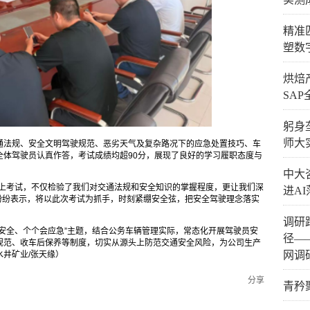
精准
塑数
烘焙
SA
躬身
师大
通法规、安全文明驾驶规范、恶劣天气及复杂路况下的应急处置技巧、车
全体驾驶员认真作答，考试成绩均超90分，展现了良好的学习履职态度与
中大
线上考试，不仅检验了我们对交通法规和安全知识的掌握程度，更让我们深
进AI
员纷纷表示，将以此次考试为抓手，时刻紧绷安全弦，把安全驾驶理念落实
调研
安全、个个会应急”主题，结合公务车辆管理实际，常态化开展驾驶员安
径—
规范、收车后保养等制度，切实从源头上防范交通安全风险，为公司生产
网调
井矿业/张天缘）
分享
青矜