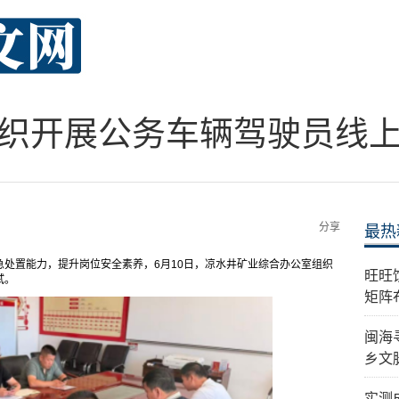
织开展公务车辆驾驶员线
分享
最热
处置能力，提升岗位安全素养，6月10日，凉水井矿业综合办公室组织
旺旺
试。
矩阵
闽海
乡文
实测