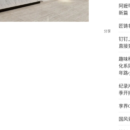
阿嬷
新篇
匠铸
分享
钉钉
直接
趣味
化系
年路
纪录
季开
享界
国风