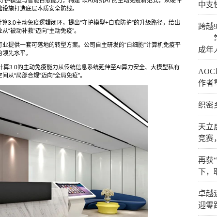
守护模型与智能自愈能力，构建“以AI对抗AI”的主动免疫新范式，从硬件
中支
础设施打造底层本质安全防线。
算3.0主动免疫逻辑闭环，提出“守护模型+自愈防护”的升级路径，给出
跨越
“被动补救”迈向“主动免疫”。
——
业提供一套可落地的转型方案。公司自主研发的“白细胞”计算机免疫平
成年
的领先水平。
信计算3.0的主动免疫能力从传统信息系统延伸至AI算力安全、大模型私有
AO
从“局部合规”迈向“全局免疫”。
作者
织密
天立
竞赛
再获
下，
卓越
迎零