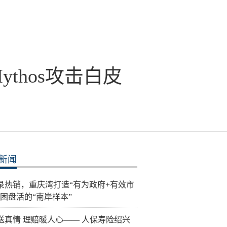
ythos攻击白皮
新闻
录热销，重庆湾打造“有为政府+有效市
纾困盘活的“南岸样本”
送真情 理赔暖人心—— 人保寿险绍兴