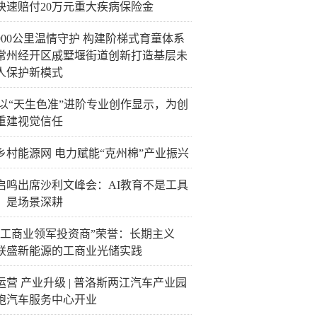
快速赔付20万元重大疾病保险金
900公里温情守护 构建阶梯式育童体系
常州经开区戚墅堰街道创新打造基层未
人保护新模式
C以“天生色准”进阶专业创作显示，为创
重建视觉信任
乡村能源网 电力赋能“克州棉”产业振兴
启鸣出席沙利文峰会：AI教育不是工具
，是场景深耕
“工商业领军投资商”荣誉：长期主义
联盛新能源的工商业光储实践
运营 产业升级 | 普洛斯两江汽车产业园
跑汽车服务中心开业