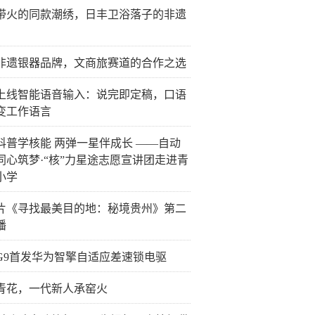
带火的同款潮绣，日丰卫浴落子的非遗
非遗银器品牌，文商旅赛道的合作之选
上线智能语音输入：说完即定稿，口语
变工作语言
科普学核能 两弹一星伴成长 ——自动
同心筑梦·“核”力星途志愿宣讲团走进青
小学
片《寻找最美目的地：秘境贵州》第二
播
G9首发华为智擎自适应差速锁电驱
青花，一代新人承窑火