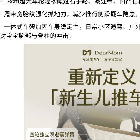
· 18cm超大车轮轻松碾过石子路、减速带、凹凸
· 履带宽胎纹强化抓地力，减少推行侧滑翻车隐患
· 一体式车架加固车身稳定性，日常小区遛弯、户
对宝宝脑部与脊柱的冲击。