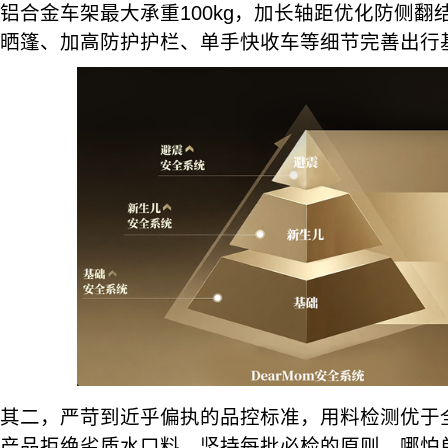
铝合金车架最大承重100kg，加长轴距优化防侧翻结
晒篷、加高防护护栏、单手快收车等细节完善出行
其二，严苛到近乎偏执的品控标准，用料检测优于全行
产品拒绝劣质水口料，坚持每批必检的原则，哪怕单