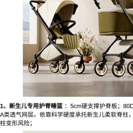
1、新生儿专用护脊睡篮
：5cm硬支撑护脊板；8
A类透气网层。依靠科学硬度承托新生儿柔软脊柱
柱变形风险；