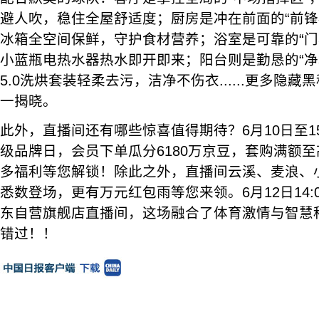
避人吹，稳住全屋舒适度；厨房是冲在前面的“前锋补
冰箱全空间保鲜，守护食材营养；浴室是可靠的“门
小蓝瓶电热水器热水即开即来；阳台则是勤恳的“净
5.0洗烘套装轻柔去污，洁净不伤衣......更多隐
一揭晓。
此外，直播间还有哪些惊喜值得期待？6月10日至
级品牌日，会员下单瓜分6180万京豆，套购满额至
多福利等您解锁！除此之外，直播间云溪、麦浪、
悉数登场，更有万元红包雨等您来领。6月12日14:00
东自营旗舰店直播间，这场融合了体育激情与智慧
错过！！