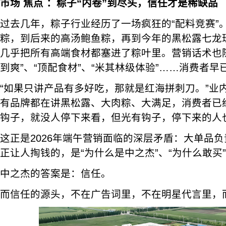
市场
焦点
：粽子“内卷”到尽头，信任才是稀缺品
过去几年，粽子行业经历了一场疯狂的“配料竞赛”
粽，到后来的高汤鲍鱼粽，再到今年的黑松露七龙
几乎把所有高端食材都塞进了粽叶里。营销话术也
到爽”、“顶配食材”、“米其林级体验”……消费者早
“如果只讲产品有多好吃，那就是红海拼刺刀。”业
有品牌都在讲黑松露、大肉粽、大满足，消费者已
钩子，就没人停下来看，但光有钩子，停下来的人
这正是2026年端午营销面临的深层矛盾：大单品
正让人掏钱的，是“为什么是中之杰”、“为什么敢买
中之杰的答案是：信任。
而信任的源头，不在广告词里，不在明星代言里，