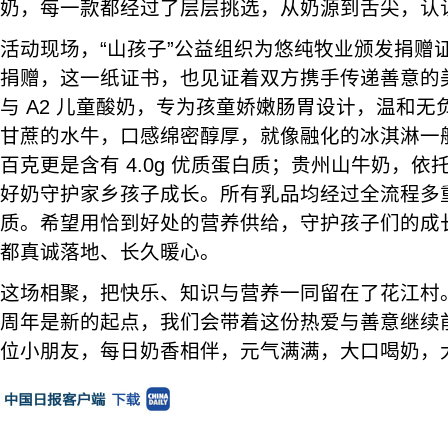
奶，每一款都经过了层层挑选，从奶源到舌尖，认
活动现场，“山孩子”公益组织为悠纯牧业颁发捐赠
捐赠，这一纸证书，也见证着双方携手传递善意的美
与 A2 儿童酸奶，专为孩童娇嫩肠胃设计，温和
甘蔗的水牛，口感绵密醇厚，就像融化的冰淇淋一
百克更是含有 4.0g 优质蛋白质；贵州山牛奶，
好奶守护家乡孩子成长。所有乳品均经过全流程多
质。希望用恰到好处的营养供给，守护孩子们的成
都真诚落地、长久暖心。
这场相聚，把快乐、知识与营养一同留在了花江村
周年是新的起点，我们会带着这份热爱与善意继续
位小朋友，每日奶香相伴，元气满满，大口喝奶，