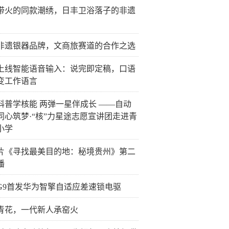
带火的同款潮绣，日丰卫浴落子的非遗
非遗银器品牌，文商旅赛道的合作之选
上线智能语音输入：说完即定稿，口语
变工作语言
科普学核能 两弹一星伴成长 ——自动
同心筑梦·“核”力星途志愿宣讲团走进青
小学
片《寻找最美目的地：秘境贵州》第二
播
G9首发华为智擎自适应差速锁电驱
青花，一代新人承窑火