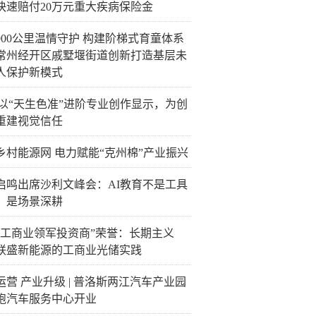
快速赔付20万元重大疾病保险金
900公里温情守护 构建阶梯式育童体系
常州经开区戚墅堰街道创新打造基层未
人保护新模式
C以“天生色准”进阶专业创作显示，为创
重建视觉信任
乡村能源网 电力赋能“克州棉”产业振兴
启鸣出席沙利文峰会：AI教育不是工具
，是场景深耕
“工商业领军投资商”荣誉：长期主义
联盛新能源的工商业光储实践
运营 产业升级 | 普洛斯两江汽车产业园
跑汽车服务中心开业