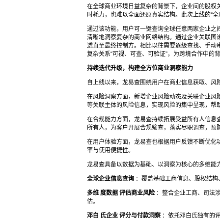
在全球商业环境日益复杂的背景下，企业间的股权
时耗力，也难以全面还原真实结构。此次上线的“全
通过该功能，用户可一键查询全球任意两家企业之
清晰地洞察复杂的商业网络结构。通过企业关联图
透直至最终控制方。相比以往需要逐级查找、手动
复杂关系“可视、可查、可验证”，为跨境合作中的
持续迭代升级，构建全方位商业洞察能力
自上线以来，龙易查围绕用户在商业信息获取、风
在风险洞察方面，新增企业风险动态及关联企业风
等关联主体的风险信息，实现风险的集中呈现，帮
在合规能力方面，龙易查持续拓展受益所有人信息
所有人，为客户开展合规筛查，落实尽职调查，预
在用户体验方面，龙易查也根据用户反馈不断优化
率与使用便捷性。
龙易查具备以数据为基础、以洞察为核心的多维能
全球企业信息查询
：覆盖基础工商信息、股权结构
多维
度数据
评估商业风险
：整合企业工商、司法涉
估。
邓白
氏企业
评分与付款洞察
：依托邓白氏独有的评