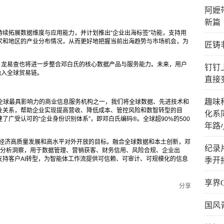
阿嬷
新篇
续拓展数据维度与应用能力，并计划推出“企业出海标签”功能，支持用
家和地区的产业分布情况，从而更好地把握当前出海趋势与市场机会，为
匠铸
，龙易查也将进一步整合邓白氏的核心数据产品与服务能力。未来，用户
钉钉
融入全球贸易链。
直接
趣味
41年，作为全球最具影响力的商业信息服务机构之一，我们将全球数据、先进技术和
业关系，帮助企业实现提高营收、降低成本、管控风险和数智转型的目
化系
广受认可的“企业身份识别体系”，即邓白氏编码®。全球超90%的500
年路
于经济高质量发展和高水平对外开放的目标。融合全球数据和本土创新，邓
纪录
和分析洞察，用于数据管理、营销获客、财务信用、风险合规、企业出
持客户AI转型，为智能体工作流提供可信赖、可审计、可规模化的信息
季开
享界
分享
国风