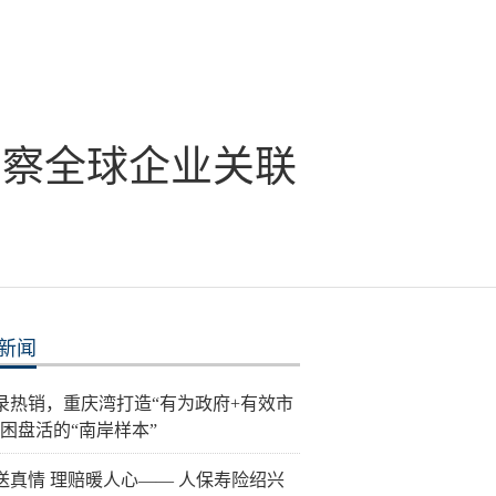
洞察全球企业关联
新闻
录热销，重庆湾打造“有为政府+有效市
纾困盘活的“南岸样本”
送真情 理赔暖人心—— 人保寿险绍兴