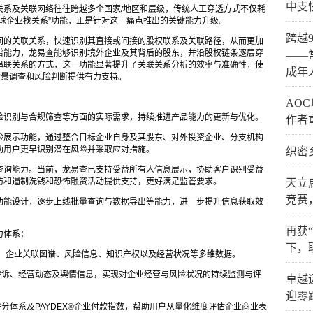
中支
关系及关联网络往往跨越多个国家/地区和层级，传统人工穿透方式不仅耗
球企业找关系”功能，正是针对这一痛点推出的关键能力升级。
跨越
间的关联关系，快速识别其直接或间接的股权联系及关联路径，从而更加
谱能力，龙易查能够识别境外企业及其背后的股东，并沿股权链条逐层穿
——
串联关系的方式，这一功能显著提升了关联关系分析的效率与准确性，使
成年
背景调查和风险判断提供有力支持。
AO
险识别与合规筛查等方面的实际需求，持续推进产品能力的更新与优化。
作者
险展示功能，通过整合目标企业自身及其股东、对外投资企业、分支机构
助用户更早识别潜在风险并采取应对措施。
织密
查询能力。当前，龙易查已支持受益所有人信息展示，协助客户识别受益
防和遏制洗钱和恐怖融资活动提供支持，更好满足监管要求。
天立
竞赛
功能设计，逐步上线批量查询与数据导出等能力，进一步提升信息获取效
再获
力体系：
下，
、企业关联图谱、风险信息、知识产权以及经营状况等多维数据。
诉、经营动态及舆情信息，实现对企业经营与风险状况的持续监测与评
卓越
迎零
分体系及PAYDEX®企业付款指数，帮助用户从量化维度评估企业商业表