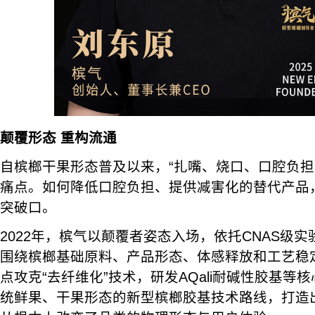
颠覆形态 重构流通
自槟榔干果形态普及以来，“扎嘴、烧口、口腔负担
痛点。如何降低口腔负担、提供减害化的替代产品
突破口。
2022年，槟气以颠覆者姿态入场，依托CNAS级
围绕槟榔基础原料、产品形态、体感释放和工艺稳
点攻克“去纤维化”技术，研发AQali耐碱性胶基等
统鲜果、干果形态的新型槟榔胶基技术路线，打造