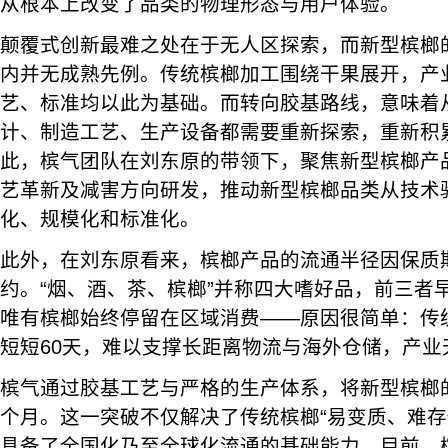
从根本上改变了品类的物理形态与用户体验。
颠覆式创新最难之处在于无人区探索，而新型槟榔
内并无成熟先例。传统槟榔加工围绕干果展开，产
艺、标准均以此为基础。而转向胶基路线，意味着
计、制造工艺、生产设备都需要重新探索，重新积累产
此，槟气团队在刘东原的带领下，聚焦新型槟榔产
艺革新及减害方向研发，推动新型槟榔品类从技术
化、规模化和标准化。
此外，在刘东原看来，槟榔产品的流通半径因保质
约。“烟、酒、茶、槟榔”并称四大嗜好品，前三者
唯有槟榔始终停留在区域消费——原因很简单：传
短短60天，难以支撑长距离物流与海外仓储，产业
槟气通过胶基工艺与严格的生产体系，将新型槟榔的
个月。这一突破不仅解决了传统槟榔“易变质、难存
具备了全国化乃至全球化流通的基础能力。目前，