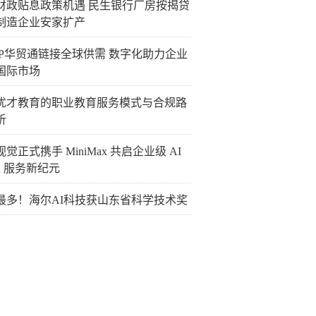
财政贴息政策机遇 民生银行厂房按揭贷
制造企业安家扩产
TIP华贸通链接全球供需 数字化助力企业
国际市场
优才教育的职业教育服务模式与合规路
析
觉正式携手 MiniMax 共启企业级 AI
en 服务新纪元
最多！海尔AI科技获山东省科学技术奖