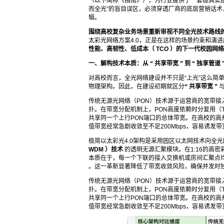
（以下简称《指南》），为行业提供了一套极具实战
而全光”的盲目误区，必须穿透厂商的底层营销话术
辑。
围绕高校复杂业务场景重新审视不同全光技术路线
太彩光网络方案4.0，正是在这样的场景约束和演
性能、高韧性、低成本（
TCO
）的下一代校园网络
一、解构技术本质：从
“
共享带宽
”
到
“
独享管道
对高校而言，全光网络建设并不只是“上光”这么简
物理架构。因此，在建设初期就区分
“
共享带宽
”
传统无源光网络（PON）技术源于运营商的宽带接入
扑。在带宽分配机制上，PON高度依赖时分复用（
共享同一个上行PON端口的总体带宽。在高校的高并
值带宽经常急剧收敛至不足200Mbps，容易诱发
极简以太彩光4.0架构是采用园区以太网技术向全
WDM
）技术
的透明无源汇聚模块。在1:16的高
本质在于，每一个下联的接入交换机或房间汇聚点
。这一革新显著降低了带宽收敛风险，确保并发时独
传统无源光网络（PON）技术源于运营商的宽带接入
扑。在带宽分配机制上，PON高度依赖时分复用（
共享同一个上行PON端口的总体带宽。在高校的高并
值带宽经常急剧收敛至不足200Mbps，容易诱发