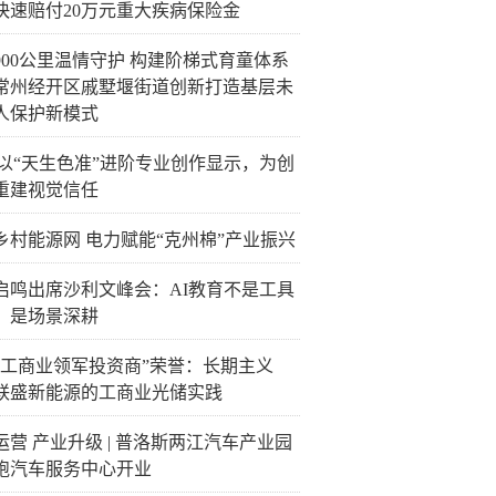
快速赔付20万元重大疾病保险金
900公里温情守护 构建阶梯式育童体系
常州经开区戚墅堰街道创新打造基层未
人保护新模式
C以“天生色准”进阶专业创作显示，为创
重建视觉信任
乡村能源网 电力赋能“克州棉”产业振兴
启鸣出席沙利文峰会：AI教育不是工具
，是场景深耕
“工商业领军投资商”荣誉：长期主义
联盛新能源的工商业光储实践
运营 产业升级 | 普洛斯两江汽车产业园
跑汽车服务中心开业