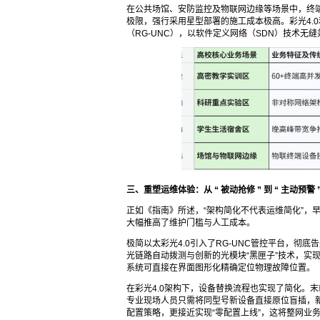
在公共场馆、安防监控及物联网边缘等场景中，终端
极限，强行采用星型部署的施工成本极高。彩光4.
（RG-UNC），以软件定义网络（SDN）技术
三、重塑运维体验：从
“
被动抢修
”
到
“
主动预警
正如《指南》所述，“架构简化不代表运维简化”，
大幅推高了维护门槛与人工成本。
极简以太彩光4.0引入了RG-UNC管控平台，彻
光链路自动拨测与创新的光模块“黑匣子”技术，实
系统可直接在界面图形化精确定位物理故障位置。
在彩光4.0架构下，设备替换流程也实现了简化。
专业现场人员只需将同型号新设备直接原位盲插，
配置策略，更接近实现“零配置上线”，这将整网业务