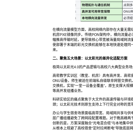
在横向流量模型方面，高校网络内部存在大量无需绕行核心
机房PXE镜像同步。传统PON架构中，横向流量必
幅推高传输时延，更导致核心带宽被海量局域网流量
使部署于末端的彩光交换机能够在本地快速处理同
来。
二、聚焦五大场景：以太彩光的差异化适配方案
极简以太彩光4.0的产品逻辑与高校六大典型业务
高密教学实训区（教室、机房）具有高并发、高密度
ONU设备，师生被迫在前端私自级联非网管交换机
交换机，实现“一室一设备全覆盖”，原生支撑大规
等高并发组播业务。
科研实验区的痛点聚焦于大文件的高速传输与环境
颈；以太彩光技术则原生支持上下行完全对称的宽
办公与学生宿舍场景面临高带宽、局域网共享与供
层广播组播避免了跨网段配置难题。对于晚高峰两
创新的是，方案深度融合“光电混合缆”与本地集中
从根本上规避了高校宿舍“定时拉闸断电”导致底层