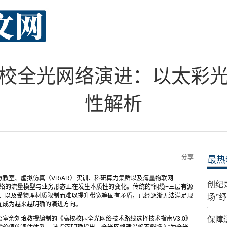
校全光网络演进：以太彩
性解析
分享
最热
教室、虚拟仿真（VR/AR）实训、科研算力集群以及海量物联网
创纪
网络的流量模型与业务形态正在发生本质性的变化。传统的“铜缆+三层有源
高、以及受物理材质限制而难以提升带宽等固有矛盾，已经逐渐无法满足现
场”
在成为越来越明确的演进方向。
室余刘琅教授编制的《高校校园全光网络技术路线选择技术指南V3.0》
保障