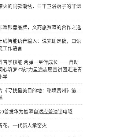
带火的同款潮绣，日丰卫浴落子的非遗
非遗银器品牌，文商旅赛道的合作之选
上线智能语音输入：说完即定稿，口语
变工作语言
科普学核能 两弹一星伴成长 ——自动
同心筑梦·“核”力星途志愿宣讲团走进青
小学
片《寻找最美目的地：秘境贵州》第二
播
G9首发华为智擎自适应差速锁电驱
青花，一代新人承窑火