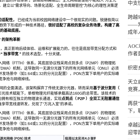
价值的评估体系 。该指南明确指出，全光网络建设绝不能陷入“为全光
中支
，建立以“需求导向、场景化适配、全生命周期管控”为核心的理性决策逻
跨越
的适配性，
已经成为当前校园网络建设中一个很现实的问题。锐捷极简以
——
进趋势下形成的一种技术路径，
很好适配了高校的复杂业务场景，构建了高
的基础底座。
成年
”
的架构革新
AO
单，真正影响后续体验、运维和扩展能力的，往往是底层带宽分配方式和
作者
与
“
独享带宽
”
的技术选型，十分关键。
网络（FTTH）体系，其底层协议栈采用点到多点（P2MP）的物理拓
织密
TDMA）机制，这导致同一无源分光器下的所有光网络单元（ONU）必须
发场景中（如1:64或1:32的分光比配置），PON方案下单用户的实际峰
带宽争抢与网络掉线。
天立
光网的全面演进。该架构摒弃了传统无源分光器，转而采用
基于波分复用（
竞赛
密彩光技术赋能下，单根物理光纤能够承载高达160G的总带宽。该技术的
均拥有相互独立的物理波长通道，实现
点到点（
P2P
）全双工无阻塞通信
再获
享带宽线速转发，兑现了“万兆入室”的承诺。
下，
网络（FTTH）体系，其底层协议栈采用点到多点（P2MP）的物理拓
TDMA）机制，这导致同一无源分光器下的所有光网络单元（ONU）必须
发场景中（如1:64或1:32的分光比配置），PON方案下单用户的实际峰
卓越
带宽争抢与网络掉线。
迎零