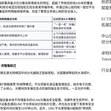
抢抓
部署具备点位分散且距离极长的特征，超越了传统双绞线100米的覆盖
0利用光电混合缆轻松实现长距离传输供电，并通过核心层的统一管控平台
赋能
无缝兼容异构物联网哑终端，完成了教育业务核心网的安全接入。
EC
拓展
中山
径分
卓特视
Tok
”
的智能跃迁
行业
早期无源光网络因中间分光器缺乏智能感知，光链路排障如同大海捞针，
底告别“暗箱摸黑”的排障模式。平台突破无源设备管理盲区，结合电子位图、
现了从核心、光模块到末端信息点的端到端全息可视化。一旦光纤中断，
末端设备本体不存储复杂的VLAN与路由安全配置。当硬件发生损坏时，非
新设备连通后UNC平台将自动识别拓扑位置，并在后台全量下发原有安全
恢复时间压缩至10分钟以内。此外，UNC平台更搭载AI赋能的“预测防