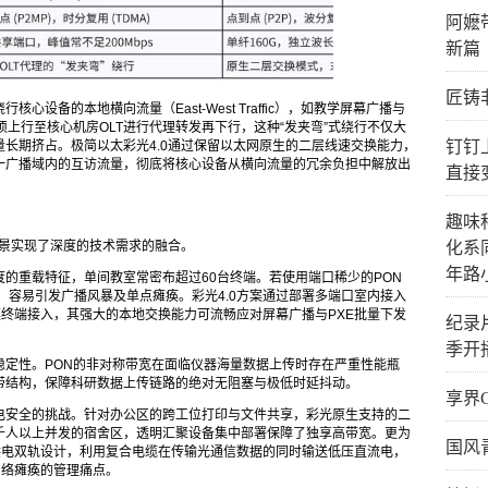
阿嬷
新篇
匠铸
设备的本地横向流量（East-West Traffic），如教学屏幕广播与
须上行至核心机房OLT进行代理转发再下行，这种“发夹弯”式绕行不仅大
钉钉
长期挤占。极简以太彩光4.0通过保留以太网原生的二层线速交换能力，
一广播域内的互访流量，彻底将核心设备从横向流量的冗余负担中解放出
直接
趣味
场景实现了深度的技术需求的融合。
化系
年路
的重载特征，单间教室常密布超过60台终端。若使用端口稀少的PON
，容易引发广播风暴及单点瘫痪。彩光4.0方案通过部署多端口室内接入
模终端接入，其强大的本地交换能力可流畅应对屏幕广播与PXE批量下发
纪录
季开
稳定性。PON的非对称带宽在面临仪器海量数据上传时存在严重性能瓶
带结构，保障科研数据上传链路的绝对无阻塞与极低时延抖动。
享界
电安全的挑战。针对办公区的跨工位打印与文件共享，彩光原生支持的二
千人以上并发的宿舍区，透明汇聚设备集中部署保障了独享高带宽。更为
国风
供电双轨设计，利用复合电缆在传输光通信数据的同时输送低压直流电，
网络瘫痪的管理痛点。