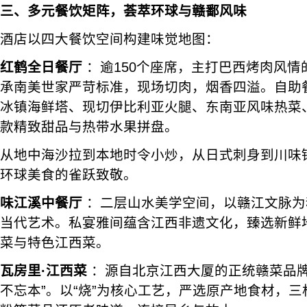
三、多元餐饮矩阵，荟萃环球与赣鄱风味
酒店以四大餐饮空间构建味觉地图：
红鹤全日餐厅
：逾150个座席，主打巴西烤肉风情
承南美世家严苛标准，现场切肉，烟香四溢。自助
冰镇海鲜塔、现切伊比利亚火腿、东南亚风味热菜
款精致甜品与热带水果拼盘。
从地中海沙拉到本地时令小炒，从日式刺身到川味
环球美食的雀跃致敬。
味江溪中餐厅
：二层山水美学空间，以赣江文脉为
当代艺术。私宴雅间蕴含江西非遗文化，臻选新鲜
菜与特色江西菜。
瓦房里·江西菜
：源自北京江西大厦的正统赣菜品牌
不忘本”。以“烧”为核心工艺，严选原产地食材，