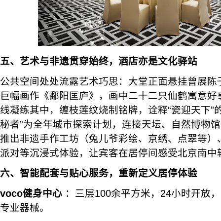
五、艺术与非遗贯穿始终，酒店亦是文化驿站
公共空间处处流露艺术巧思：大堂正面悬挂曾展陈
巨幅画作《鄱阳匡庐》，画中二十二只仙鹤寓意好
线凝练其中，缠枝莲纹烧制铭牌，诠释“瓷迎天下”
秘者”为全年城市探索计划，连接天坛、自然博物
推出非遗手作工坊（兔儿爷彩绘、京绣、点翠等）
派对等沉浸式体验，让宾客在居停间感受北京南中
六、智能配套与贴心服务，重新定义居停体验
voco健身中心
：三层100余平方米，24小时开放
专业器械。