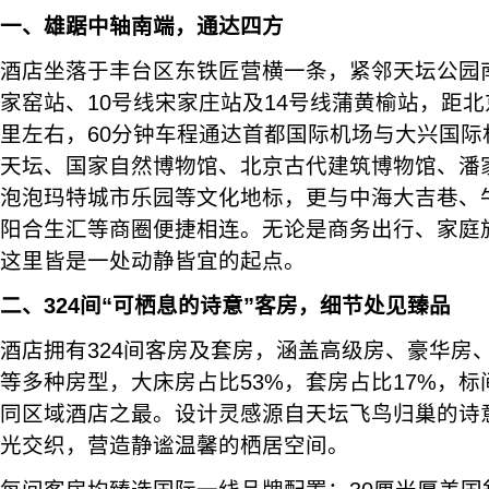
一、雄踞中轴南端，通达四方
酒店坐落于丰台区东铁匠营横一条，紧邻天坛公园
家窑站、10号线宋家庄站及14号线蒲黄榆站，距
里左右，60分钟车程通达首都国际机场与大兴国际
天坛、国家自然博物馆、北京古代建筑博物馆、潘
泡泡玛特城市乐园等文化地标，更与中海大吉巷、
阳合生汇等商圈便捷相连。无论是商务出行、家庭
这里皆是一处动静皆宜的起点。
二、324间“可栖息的诗意”客房，细节处见臻品
酒店拥有324间客房及套房，涵盖高级房、豪华房
等多种房型，大床房占比53%，套房占比17%，标
同区域酒店之最。设计灵感源自天坛飞鸟归巢的诗
光交织，营造静谧温馨的栖居空间。