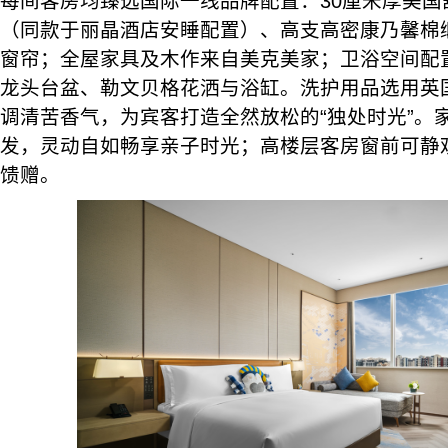
每间客房均臻选国际一线品牌配置：30厘米厚美国
（同款于丽晶酒店安睡配置）、高支高密康乃馨棉
窗帘；全屋家具及木作来自美克美家；卫浴空间配
龙头台盆、勒文贝格花洒与浴缸。洗护用品选用英国E
调清苦香气，为宾客打造全然放松的“独处时光”。
发，灵动自如畅享亲子时光；高楼层客房窗前可静
馈赠。