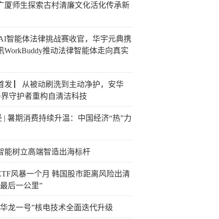
广厦师生探索古村清廉文化活化传承新
26 AI智能体法律挑战赛收官，华宇元典携
讯WorkBuddy推动法律智能体走向真实
首发 ▏从被动刷洗到主动净护，安华
0净界守护者重构自清洁科技
经 | 暑期消费持续升温：中国经济“热”力
智能树立高端智造出海标杆
ETF风暴一个月 韩国股市距离风险出清
“最后一公里”
“华龙一号”核电技术全面迭代升级