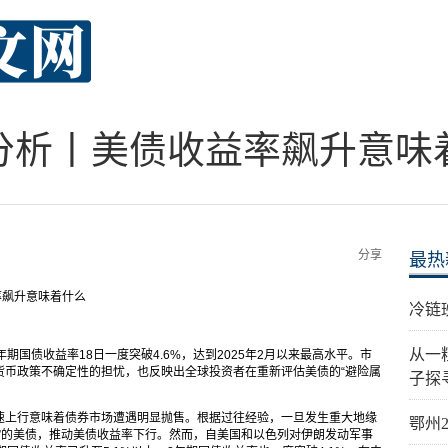
分析丨美债收益率飙升意味
分享
最热
率飙升意味着什么
冷链
从一
期国债收益率18日一度突破4.6%，达到2025年2月以来最高水平。市
货币政策不确定性的担忧，也反映出全球投资者在重新评估美债的“避险属
子探
速上行意味着债券市场遭遇明显抛售。根据过往经验，一旦发生重大地缘
鄂州
”的美债，推动美债收益率下行。然而，自美国和以色列对伊朗发动军事