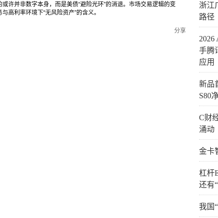
或许并非数字本身，而是美债“避险光环”的消退。市场交易逻辑的变
浙江
与高利率环境下“无风险资产”的含义。
路径
分享
20
手腾
应用
新品
S8
C财
涌动
金卡
杠杆
还有
我国