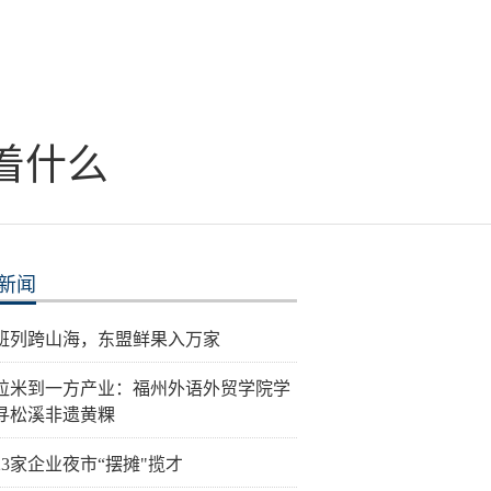
着什么
新闻
班列跨山海，东盟鲜果入万家
粒米到一方产业：福州外语外贸学院学
寻松溪非遗黄粿
23家企业夜市“摆摊"揽才