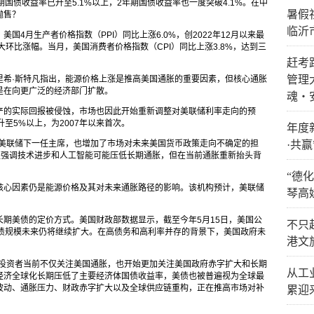
国债收益率已升至5.1%以上，2年期国债收益率也一度突破4.1%。在中
暑假
抛售？
临沂
4月生产者价格指数（PPI）同比上涨6.0%，创2022年12月以来最
最大环比涨幅。当月，美国消费者价格指数（CPI）同比上涨3.8%，达到三
赶考
管理
里希·斯特凡指出，能源价格上涨是推高美国通胀的重要因素，但核心通胀
是在向更广泛的经济部门扩散。
魂・
产的实际回报被侵蚀，市场也因此开始重新调整对美联储利率走向的预
至5%以上，为2007年以来首次。
年度新
任美联储下一任主席，也增加了市场对未来美国货币政策走向不确定的担
·共
直强调技术进步和人工智能可能压低长期通胀，但在当前通胀重新抬头背
“德
核心因素仍是能源价格及其对未来通胀路径的影响。该机构预计，美联储
琴高
期美债的定价方式。美国财政部数据显示，截至今年5月15日，美国公
不只
国债规模未来仍将继续扩大。在高债务和高利率并存的背景下，美国政府未
港文
，投资者当前不仅关注美国通胀，也开始更加关注美国政府赤字扩大和长期
从工
经济全球化长期压低了主要经济体国债收益率，美债也被普遍视为全球最
波动、通胀压力、财政赤字扩大以及全球供应链重构，正在推高市场对补
累迎