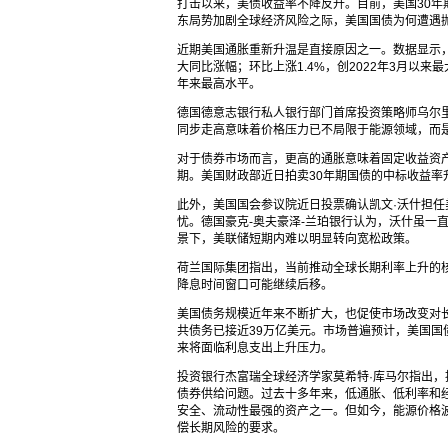
打击以来，美债收益率不降反升。目前，美国30年期
东局势加剧全球经济风险之际，美国国债为何遭遇
近期美国通胀重新升温是直接原因之一。数据显示，美国
大同比涨幅；环比上涨1.4%，创2022年3月以来
年来最高水平。
德国德意志银行私人银行部门首席投资策略师乌尔
同步走高意味着价格压力已不局限于能源领域，而
对于债券市场而言，更高的通胀意味着固定收益资
期。美国财政部近日拍卖30年期国债的中标收益率升
此外，美国国会参议院近日投票确认凯文·沃什担
忧。德国豪克-奥夫豪泽-兰珀银行认为，沃什虽一
景下，美联储短期内难以明显转向宽松政策。
荷兰国际集团指出，当前推动全球长期利率上升的
降息时间窗口可能继续后移。
美国债务规模近年来不断扩大，也促使市场改变对长
共债务已接近39万亿美元。市场普遍预计，美国
来将面临利息支出上升压力。
投资银行杰富瑞全球经济学家莫希特·库马尔指出
债券供给问题。过去十多年来，低通胀、低利率和
安全、流动性最强的资产之一。但如今，能源价格
偿长期风险的要求。