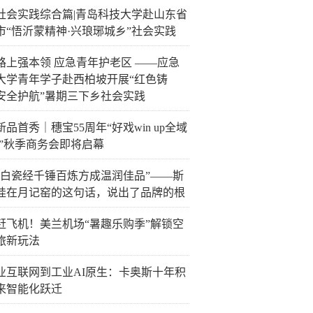
社会实践综合篇|青岛科技大学赴山东省
市“悟沂蒙精神·兴琅琊城乡”社会实践
路上强本领 应急青年护老区 ——应急
大学青年学子赴西柏坡开展“红色铸
安全护航”暑期三下乡社会实践
品首秀｜穗宝55周年“好戏win up全域
赢”秋季商务会即将启幕
化白瓷经千锤百炼方成温润佳品”——斯
娃在月记窑的这句话，说出了品牌的根
赶飞机！美兰机场“暑趣乐购季”解锁空
旅新玩法
业互联网到工业AI原生：卡奥斯十年积
来智能化跃迁