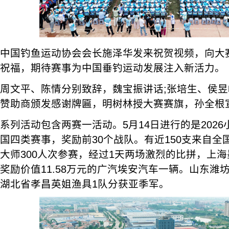
中国钓鱼运动协会会长施泽华发来祝贺视频，向大
祝福，期待赛事为中国垂钓运动发展注入新活力。
周文平、陈情分别致辞，魏宝振讲话;张培生、侯
赞助商颁发感谢牌匾，明树林授大赛赛旗，孙全根
系列活动包含两赛一活动。5月14日进行的是202
国四类赛事，奖励前30个战队。有近150支来自
大师300人次参赛，经过1天两场激烈的比拼，上
奖励价值11.58万元的广汽埃安汽车一辆。山东潍
湖北省孝昌英姐渔具1队分获亚季军。