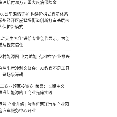
快速赔付20万元重大疾病保险金
900公里温情守护 构建阶梯式育童体系
常州经开区戚墅堰街道创新打造基层未
人保护新模式
C以“天生色准”进阶专业创作显示，为创
重建视觉信任
乡村能源网 电力赋能“克州棉”产业振兴
启鸣出席沙利文峰会：AI教育不是工具
，是场景深耕
“工商业领军投资商”荣誉：长期主义
联盛新能源的工商业光储实践
运营 产业升级 | 普洛斯两江汽车产业园
跑汽车服务中心开业