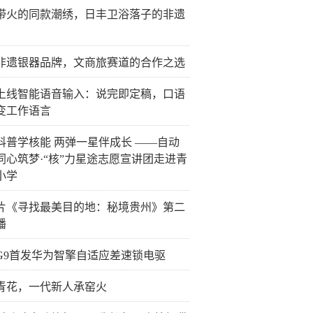
带火的同款潮绣，日丰卫浴落子的非遗
非遗银器品牌，文商旅赛道的合作之选
上线智能语音输入：说完即定稿，口语
变工作语言
科普学核能 两弹一星伴成长 ——自动
同心筑梦·“核”力星途志愿宣讲团走进青
小学
片《寻找最美目的地：秘境贵州》第二
播
G9首发华为智擎自适应差速锁电驱
青花，一代新人承窑火