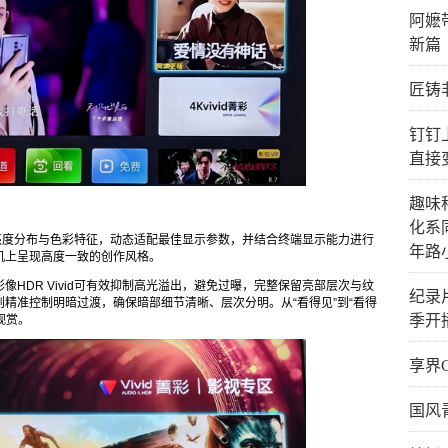
阿嬷
新篇
匠铸
钉钉
直接
趣味
化系
面的亮度分布与色彩特征，动态适配最佳显示参数，并结合终端显示能力进行
年路
机上呈现高度一致的创作风格。
HDR Vivid可有效抑制高光溢出，避免过曝，完整保留亮部层次与纹
纪录
精准控制明暗过渡，确保暗部细节清晰、层次分明。从“看得见”到“看得
季开
观赏。
享界
国风