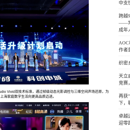
中支
跨越
——
成年
AO
作者
织密
天立
竞赛
彩声Audio Vivid双技术标准，通过帧级动态光影调控与三维空间声场还原，为
再获
力上海家庭数字生活向更高品质迈进。
下，
卓越
迎零