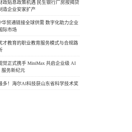
财政贴息政策机遇 民生银行厂房按揭贷
制造企业安家扩产
TIP华贸通链接全球供需 数字化助力企业
国际市场
优才教育的职业教育服务模式与合规路
析
觉正式携手 MiniMax 共启企业级 AI
en 服务新纪元
最多！海尔AI科技获山东省科学技术奖