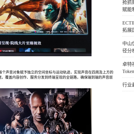
抢抓
赋能
EC
拓展
中山
径分
卓特视
Tok
制，为每个声音对象赋予独立的空间坐标与运动轨迹，实现声音在四周及上方的
据，覆盖内容创作、服务分发到终端呈现的全链路，确保端到端的声音层
行业