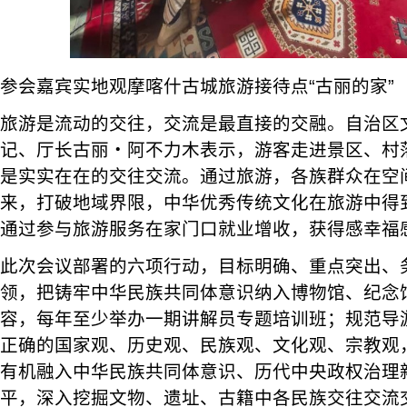
参会嘉宾实地观摩喀什古城旅游接待点“古丽的家”
旅游是流动的交往，交流是最直接的交融。自治区
记、厅长古丽・阿不力木表示，游客走进景区、村
是实实在在的交往交流。通过旅游，各族群众在空
来，打破地域界限，中华优秀传统文化在旅游中得
通过参与旅游服务在家门口就业增收，获得感幸福
此次会议部署的六项行动，目标明确、重点突出、
领，把铸牢中华民族共同体意识纳入博物馆、纪念
容，每年至少举办一期讲解员专题培训班；规范导
正确的国家观、历史观、民族观、文化观、宗教观
有机融入中华民族共同体意识、历代中央政权治理
平，深入挖掘文物、遗址、古籍中各民族交往交流