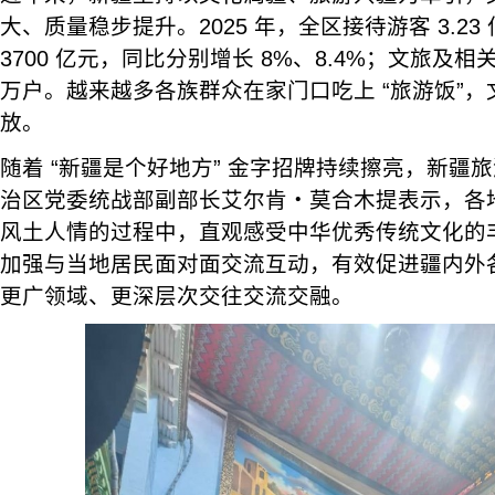
大、质量稳步提升。2025 年，全区接待游客 3.2
3700 亿元，同比分别增长 8%、8.4%；文旅及相
万户。越来越多各族群众在家门口吃上 “旅游饭”
放。
随着 “新疆是个好地方” 金字招牌持续擦亮，新疆
治区党委统战部副部长艾尔肯・莫合木提表示，各
风土人情的过程中，直观感受中华优秀传统文化的
加强与当地居民面对面交流互动，有效促进疆内外
更广领域、更深层次交往交流交融。