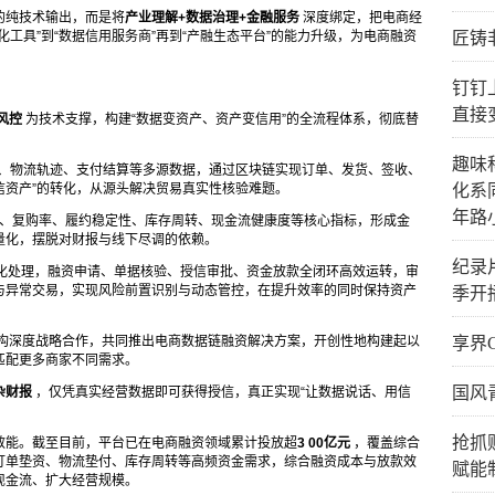
的纯技术输出，而是将
产业理解+数据治理+金融服务
深度绑定，把电商经
工具”到“数据信用服务商”再到“产融生态平台”的能力升级，为电商融资
匠铸
钉钉
直接
风控
为技术支撑，构建“数据变资产、资产变信用”的全流程体系，彻底替
趣味
P、物流轨迹、支付结算等多源数据，通过区块链实现订单、发货、签收、
可信资产”的转化，从源头解决贸易真实性核验难题。
化系
年路
V、复购率、履约稳定性、库存周转、现金流健康度等核心指标，形成金
量化，摆脱对财报与线下尽调的依赖。
纪录
动化处理，融资申请、单据核验、授信审批、资金放款全闭环高效运转，审
与异常交易，实现风险前置识别与动态管控，在提升效率的同时保持资产
季开
构深度战略合作，共同推出电商数据链融资解决方案，开创性地构建起以
享界
匹配更多商家不同需求。
国风
杂财报
，仅凭真实经营数据即可获得授信，真正实现“让数据说话、用信
抢抓
效能。截至目前，平台已在电商融资领域累计投放超
3
00亿元
，覆盖综合
订单垫资、物流垫付、库存周转等高频资金需求，综合融资成本与放款效
赋能
现金流、扩大经营规模。