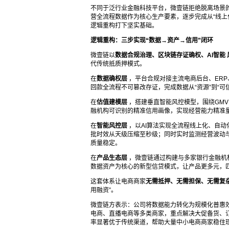
不同于泛行业金融科技平台，微壹链拒绝脱离场景
营全流程数据作为核心生产要素，逐步完成从“线上化
逻辑重构打下坚实基础。
逻辑重构：三步实现“数据→资产→信用”闭环
微壹链以
数据合规治理、区块链存证确权、AI智能
代传统抵质押模式。
在
数据确权层
，平台合规对接主流电商后台、ER
回款全流程不可篡改存证，完成数据从“资源”到“
在
估值建模层
，搭建垂直智能风控模型，围绕GM
融机构可识别的精准信用画像，实现经营能力精准
在
智能风控层
，以AI算法实现全流程线上化、自
批时效从天级压缩至秒级；同时实时监测经营波动
质量稳定。
在
产品生态层
，微壹链通过构建与多家银行金融机
数据资产为核心的新型信贷模式，让产品更多元，
这套体系让电商商家
无需抵押、无需担保、无需复
用融资”。
微壹链方表示：公司将数据能力转化为规模化普惠
电商、直播电商等多类商家，重点解决大促备货、
率显著优于传统渠道，帮助大量中小电商商家稳住