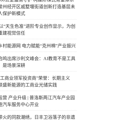
常州经开区戚墅堰街道创新打造基层未
人保护新模式
C以“天生色准”进阶专业创作显示，为创
重建视觉信任
乡村能源网 电力赋能“克州棉”产业振兴
启鸣出席沙利文峰会：AI教育不是工具
，是场景深耕
“工商业领军投资商”荣誉：长期主义
联盛新能源的工商业光储实践
运营 产业升级 | 普洛斯两江汽车产业园
跑汽车服务中心开业
带火的同款潮绣，日丰卫浴落子的非遗