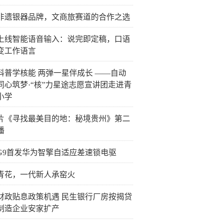
非遗银器品牌，文商旅赛道的合作之选
上线智能语音输入：说完即定稿，口语
变工作语言
科普学核能 两弹一星伴成长 ——自动
同心筑梦·“核”力星途志愿宣讲团走进青
小学
片《寻找最美目的地：秘境贵州》第二
播
G9首发华为智擎自适应差速锁电驱
青花，一代新人承窑火
财政贴息政策机遇 民生银行厂房按揭贷
制造企业安家扩产