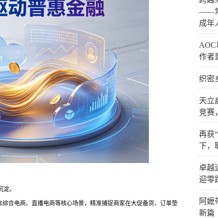
——
成年
AO
作者
织密
天立
竞赛
再获
下，
卓越
迎零
沉淀。
阿嬷
焦综合电商、直播电商等核心场景，精准捕捉商家在大促备货、订单垫
新篇