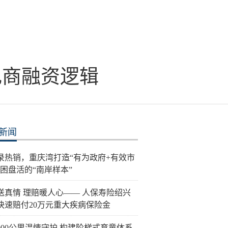
电商融资逻辑
新闻
录热销，重庆湾打造“有为政府+有效市
纾困盘活的“南岸样本”
送真情 理赔暖人心—— 人保寿险绍兴
快速赔付20万元重大疾病保险金
900公里温情守护 构建阶梯式育童体系