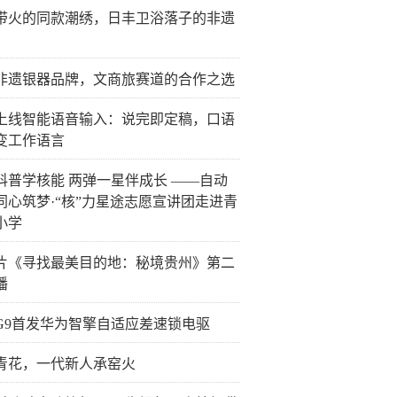
带火的同款潮绣，日丰卫浴落子的非遗
非遗银器品牌，文商旅赛道的合作之选
上线智能语音输入：说完即定稿，口语
变工作语言
科普学核能 两弹一星伴成长 ——自动
同心筑梦·“核”力星途志愿宣讲团走进青
小学
片《寻找最美目的地：秘境贵州》第二
播
G9首发华为智擎自适应差速锁电驱
青花，一代新人承窑火