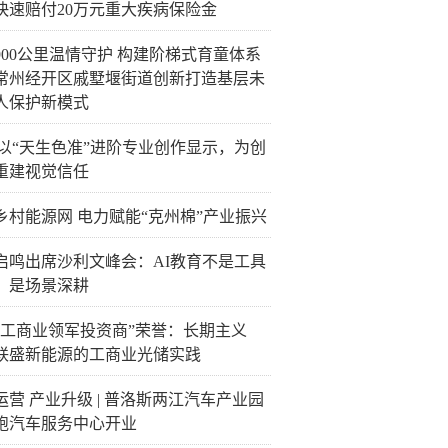
快速赔付20万元重大疾病保险金
900公里温情守护 构建阶梯式育童体系
常州经开区戚墅堰街道创新打造基层未
人保护新模式
C以“天生色准”进阶专业创作显示，为创
重建视觉信任
乡村能源网 电力赋能“克州棉”产业振兴
启鸣出席沙利文峰会：AI教育不是工具
，是场景深耕
“工商业领军投资商”荣誉：长期主义
联盛新能源的工商业光储实践
运营 产业升级 | 普洛斯两江汽车产业园
跑汽车服务中心开业