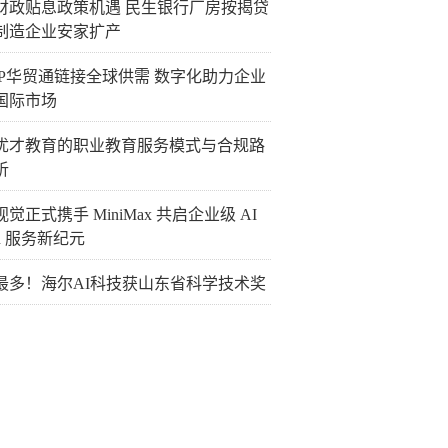
财政贴息政策机遇 民生银行厂房按揭贷
制造企业安家扩产
TIP华贸通链接全球供需 数字化助力企业
国际市场
优才教育的职业教育服务模式与合规路
析
觉正式携手 MiniMax 共启企业级 AI
en 服务新纪元
最多！海尔AI科技获山东省科学技术奖