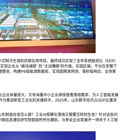
中式制冷空调机房碳信用项目，最终成功实现了全年系统能效比（EER）
实现企业从 “被动减碳” 到 “主动赚碳”的升级。在园区端，平台在安徽下
链路数据壁垒，构建PB级能源数据库，实现超精准预测、毫秒级响应、全场景
工业企业体量庞大，又有海量中小企业承接普惠落地需求，为人工智能发展
作为推进新型工业化的关键抓手，2025年，山东数字经济占GDP比重突
东制造应该怎么做？工业AI规模化落地又需要怎样的生态？针对这些问
中国信息通信研究院智能所所长魏凯，与参会企业家展开一场关于人工智