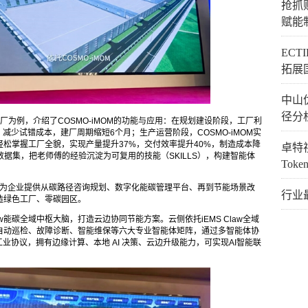
抢抓
赋能
EC
拓展
中山
径分
工厂为例，介绍了COSMO-iMOM的功能与应用：在规划建设阶段，工厂利
减少试错成本，建厂周期缩短6个月；生产运营阶段，COSMO-iMOM实
松掌握工厂全貌，实现产量提升37%，交付效率提升40%，制造成本降
卓特视
据集，把老师傅的经验沉淀为可复用的技能（SKILLS），构建智能体
Tok
。
t则为企业提供从碳路径咨询规划、数字化能碳管理平台、再到节能场景改
行业
造绿色工厂、零碳园区。
aw能碳全域中枢大脑，打造云边协同节能方案。云侧依托iEMS Claw全域
自动巡检、故障诊断、智能维保等六大专业智能体矩阵，通过多智能体协
业协议，拥有边缘计算、本地 AI 决策、云边升级能力，可实现AI智能联