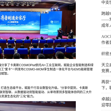
中支
跨越
——
成年
AO
作者
织密
天立
享了卡奥斯COSMOPlat依托AI+工业互联网，赋能企业智能制造和绿
“爱卡”一同发布COSMO-iMOM孪生制造一体化平台与iEMS能碳管理
竞赛
能赋智。
再获
下，
力，打造生态级平台，赋能千行百业数智化升级。”分享中提到，卡奥斯
了从物联到智联、从数据驱动到智能驱动、从单场景到多智能体协同的三大升
资源生态化的“三化”能力。
卓越
迎零