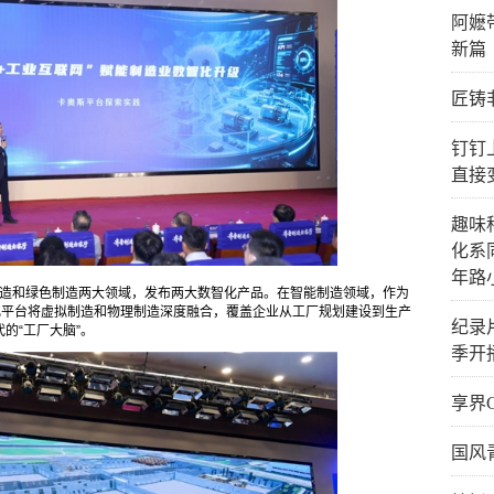
阿嬷
新篇
匠铸
钉钉
直接
趣味
化系
年路
能制造和绿色制造两大领域，发布两大数智化产品。在智能制造领域，作为
一体化平台将虚拟制造和物理制造深度融合，覆盖企业从工厂规划建设到生产
纪录
的“工厂大脑”。
季开
享界
国风