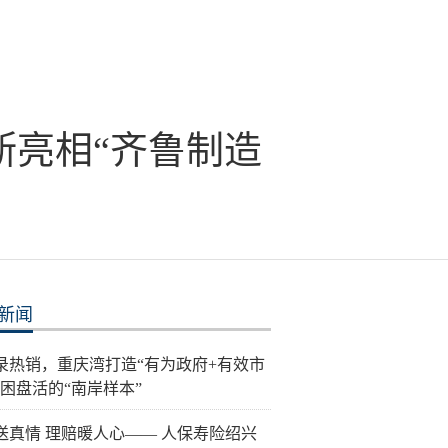
斯亮相“齐鲁制造
新闻
录热销，重庆湾打造“有为政府+有效市
纾困盘活的“南岸样本”
送真情 理赔暖人心—— 人保寿险绍兴