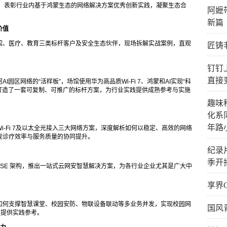
，表彰行业内基于鸿蒙生态的网络解决方案优秀创新实践，凝聚生态合
阿嬷
新篇
价值
馆、医疗、教育三类标杆客户及安全生态伙伴，现场拆解实战案例，直观
匠铸
钉钉
直接
园区网络的“活样板”，场馆使用华为高品质Wi-Fi 7、鸿蒙和AI实现“科
打造了一套可复制、可推广的标杆方案，为行业实践提供成熟参考与实施
趣味
化系
年路
-Fi 7及以太全光接入三大网络方案，深度解析如何以稳定、高效的网络
现诊疗效率与服务质量的协同提升。
纪录
季开
ASE 架构，推出一站式云网安智慧解决方案，为各行业企业尤其是广大中
。
享界
如何支撑智慧课堂、校园安防、物联设备联动等多业务并发，实现校园网
国风
型提供实践参考。