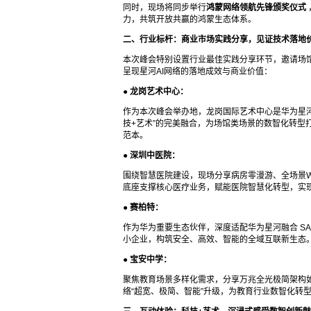
同时，现场将同步举行
鸿蒙网络领航先锋颁奖仪式
力，共筑开放共赢的鸿蒙生态体系。
二、行业标杆：商业市场实践分享，见证技术落地
本次峰会特别设置行业最佳实践分享环节，邀请场
呈现星河AI网络的落地成效与商业价值：
●
龙岗艺术中心：
作为本次峰会举办地，龙岗国际艺术中心是华为星河AI
技+艺术”的完美融合，为场馆类场景的数智化转型
范本。
●
深圳中医院：
围绕智慧医院建设，现场分享病房零漫游、全场景Wi
底座支撑核心医疗业务，赋能医院智慧化转型，实
●
赛柏特：
作为华为重要生态伙伴，深度适配华为星河融合 S
小企业，构筑安全、高效、智能的全域互联新生态
●
宝安中学：
聚焦教育场景多样化需求，分享万兆全光极简架构
络“超宽、极简、智能”升级，为教育行业数智化转