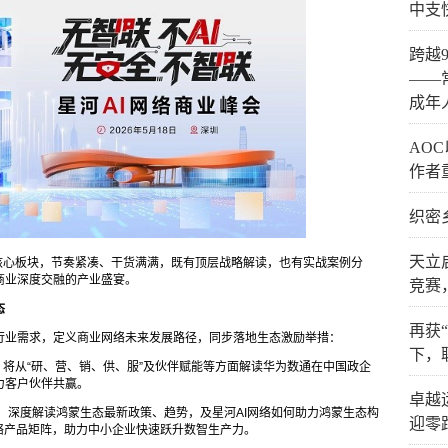
中支
跨越
——
成年
AO
作者
织密
天立
大核心板块，节奏紧凑、干货满满，既有顶层战略解读，也有实战案例分
商业深度交融的产业盛宴。
竞赛
态
再获
行业需求，定义商业网络未来发展路径，同步落地生态激励举措：
下，
将从“研、营、销、供、服”及伙伴赋能等方面解读华为数通在中国政企
力客户伙伴共赢。
卓越
：
深度解读鸿蒙生态最新政策、趋势，及星河AI网络如何助力鸿蒙生态构
迎零
络产品矩阵，助力中小企业快速跃升数智生产力。