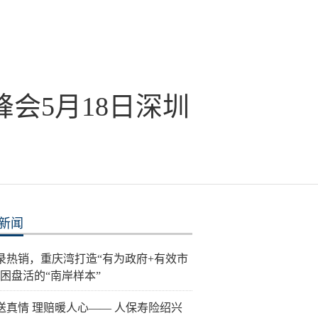
会5月18日深圳
新闻
录热销，重庆湾打造“有为政府+有效市
纾困盘活的“南岸样本”
送真情 理赔暖人心—— 人保寿险绍兴