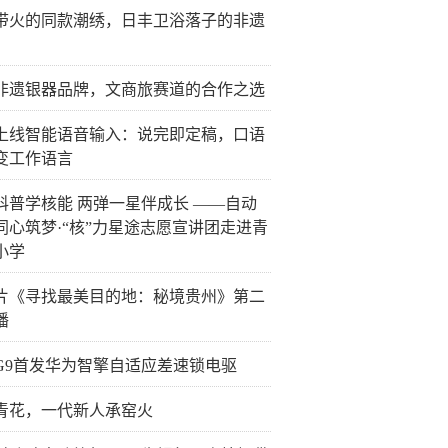
带火的同款潮绣，日丰卫浴落子的非遗
非遗银器品牌，文商旅赛道的合作之选
上线智能语音输入：说完即定稿，口语
变工作语言
科普学核能 两弹一星伴成长 ——自动
同心筑梦·“核”力星途志愿宣讲团走进青
小学
片《寻找最美目的地：秘境贵州》第二
播
G9首发华为智擎自适应差速锁电驱
青花，一代新人承窑火