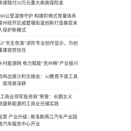
快速赔付20万元重大疾病保险金
900公里温情守护 构建阶梯式育童体系
常州经开区戚墅堰街道创新打造基层未
人保护新模式
C以“天生色准”进阶专业创作显示，为创
重建视觉信任
乡村能源网 电力赋能“克州棉”产业振兴
启鸣出席沙利文峰会：AI教育不是工具
，是场景深耕
“工商业领军投资商”荣誉：长期主义
联盛新能源的工商业光储实践
运营 产业升级 | 普洛斯两江汽车产业园
跑汽车服务中心开业