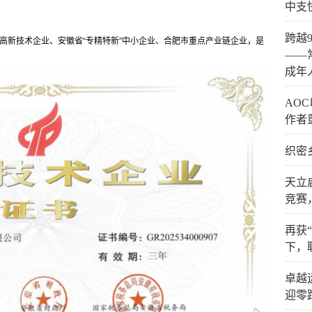
中支
跨越
家高新技术企业、安徽省“专精特新”中小企业、合肥市重点产业链企业，是
。
——
成年
AO
作者
织密
天立
竞赛
再获
下，
卓越
迎零