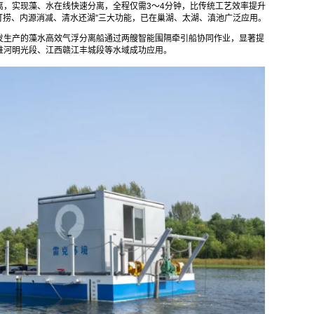
离，实现藻、水在线快速分离，全程仅需3～4分钟，比传统工艺效率提升
打捞、内源消减、清水还湖”三大功能，已在巢湖、太湖、滇池广泛应用。
发生产的藻水高效气浮分离船通过两艘智能围隔牵引船协同作业，显著提
淮河明光段、江西赣江丰城段等水域成功应用。