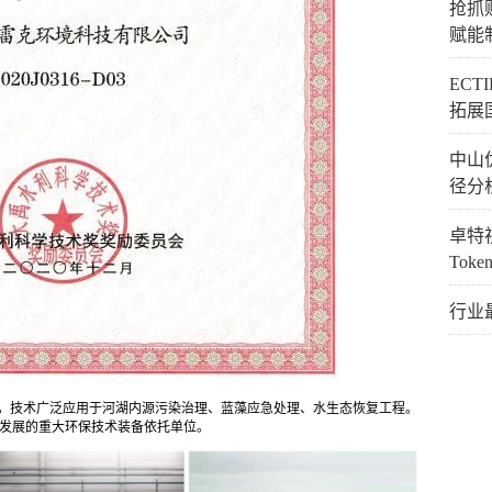
抢抓
赋能
EC
拓展
中山
径分
卓特视
Tok
行业
支撑，技术广泛应用于河湖内源污染治理、蓝藻应急处理、水生态恢复工程。
励发展的重大环保技术装备依托单位。