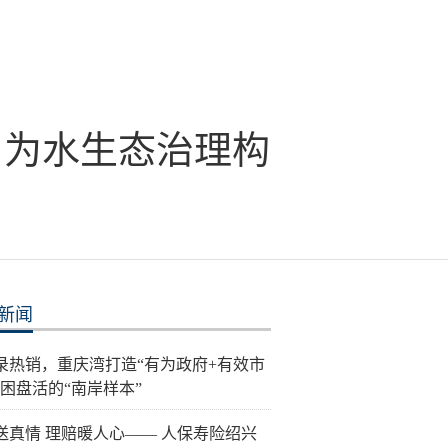
，为水生态治理构
新闻
录热销，重庆湾打造“有为政府+有效市
纾困盘活的“南岸样本”
送真情 理赔暖人心—— 人保寿险绍兴