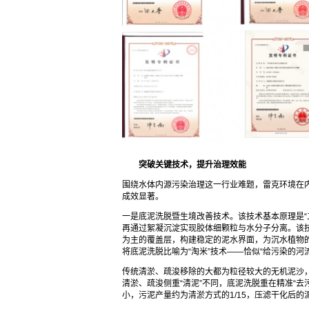
突破关键技术，提升治理效能
围绕水体内源污染治理这一行业难题，雷克环境在
成效显著。
一是底泥洗脱暨生境改善技术。该技术基本原理是“
再通过絮凝沉淀实现胶体细颗粒与水分子分离。该技
为主的覆盖层，构建稳定的泥水界面，为沉水植物
将底泥洗脱比喻为“淘米”技术——恰似“给污染的河
传统清淤、疏浚移除的大都为粒径较大的无机泥沙
清淤、疏浚侧重“清泥”不同，底泥洗脱重在精准“
小，污泥产量约为清淤方式的1/15，压滤干化后的