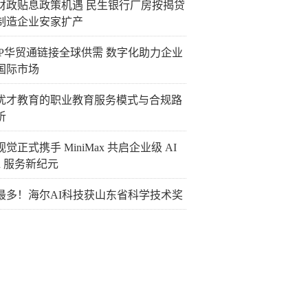
财政贴息政策机遇 民生银行厂房按揭贷
制造企业安家扩产
TIP华贸通链接全球供需 数字化助力企业
国际市场
优才教育的职业教育服务模式与合规路
析
觉正式携手 MiniMax 共启企业级 AI
en 服务新纪元
最多！海尔AI科技获山东省科学技术奖