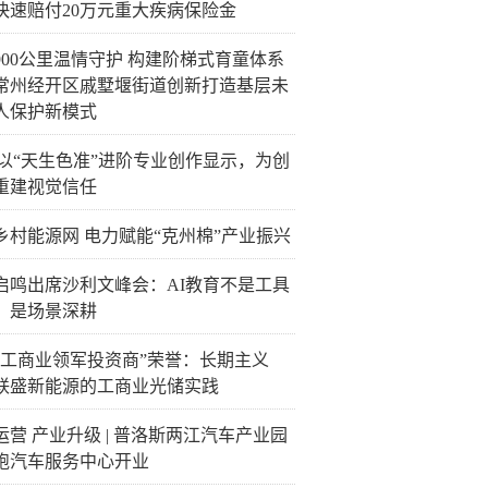
快速赔付20万元重大疾病保险金
900公里温情守护 构建阶梯式育童体系
常州经开区戚墅堰街道创新打造基层未
人保护新模式
C以“天生色准”进阶专业创作显示，为创
重建视觉信任
乡村能源网 电力赋能“克州棉”产业振兴
启鸣出席沙利文峰会：AI教育不是工具
，是场景深耕
“工商业领军投资商”荣誉：长期主义
联盛新能源的工商业光储实践
运营 产业升级 | 普洛斯两江汽车产业园
跑汽车服务中心开业