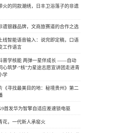
带火的同款潮绣，日丰卫浴落子的非遗
非遗银器品牌，文商旅赛道的合作之选
上线智能语音输入：说完即定稿，口语
变工作语言
科普学核能 两弹一星伴成长 ——自动
同心筑梦·“核”力星途志愿宣讲团走进青
小学
片《寻找最美目的地：秘境贵州》第二
播
G9首发华为智擎自适应差速锁电驱
青花，一代新人承窑火