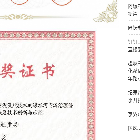
阿嬷
新篇
匠铸
钉钉
直接
趣味
化系
年路
纪录
季开
享界
国风