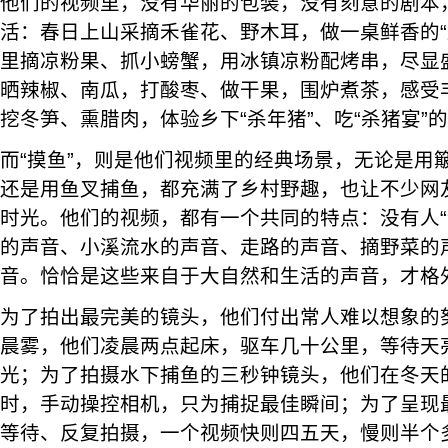
他们的视频里，没有华丽的包装，没有刻意的剧本
活：春日上山采摘禾雀花、野木耳，做一桌鲜香的“
里摘凉粉果、抓小螃蟹，用冰镇凉粉配烤串，尽显
晒辣椒、南瓜，打酸枣、做干果，围炉煮茶，感受
挖冬笋、熏腊肉，体验乡下“杀年猪”、吃“杀猪宴”
而“摸鱼”，则是他们视频里的经典场景，无论是用
还是用鱼叉捕鱼，都充满了乡村野趣，也让不少网
时光。他们的视频，都有一个共同的特点：没有人“
的声音、小溪流水的声音、走路的声音、摘野菜的
音。恰恰是这些来自于大自然和生活的声音，才格
为了拍出最完美的镜头，他们付出常人难以想象的
晨雾，他们凌晨两点起床，驱车几十公里，等待天
光；为了拍摄水下捕鱼的三秒钟镜头，他们在冬天
时，手动操控相机，只为捕捉最佳瞬间；为了呈现
等待、反复拍摄，一个视频快则四五天，慢则半个