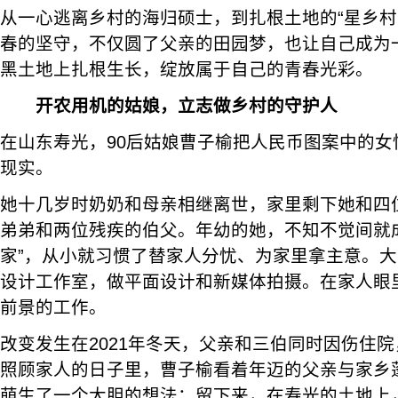
从一心逃离乡村的海归硕士，到扎根土地的“星乡村
春的坚守，不仅圆了父亲的田园梦，也让自己成为一
黑土地上扎根生长，绽放属于自己的青春光彩。
开农用机的姑娘，立志做乡村的守护人
在山东寿光，90后姑娘曹子榆把人民币图案中的女
现实。
她十几岁时奶奶和母亲相继离世，家里剩下她和四
弟弟和两位残疾的伯父。年幼的她，不知不觉间就成
家”，从小就习惯了替家人分忧、为家里拿主意。
设计工作室，做平面设计和新媒体拍摄。在家人眼
前景的工作。
改变发生在2021年冬天，父亲和三伯同时因伤住
照顾家人的日子里，曹子榆看着年迈的父亲与家乡
萌生了一个大胆的想法：留下来，在寿光的土地上