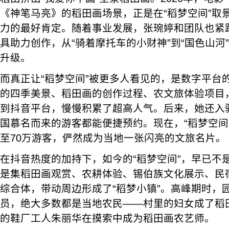
《神笔马亮》的稻田画场景，正是在“稻梦空间”取
力的最好肯定。随着事业发展，张琬婷和团队也紧跟
具助力创作，从“骑着摩托车的小财神”到“国色山河
升级。
而真正让“稻梦空间”被更多人看见的，是数字平台
的四季美景、稻田画的创作过程、农文旅体验项目
到抖音平台，慢慢积累了超高人气。后来，她还入
国慕名而来的游客都能便捷预约。现在，“稻梦空间
至70万游客，俨然成为当地一张闪亮的文旅名片。
在抖音热度的加持下，如今的“稻梦空间”，早已不
是集稻田画观赏、农耕体验、锡伯族文化展示、民
综合体，带动周边形成了“稻梦小镇”。高峰期时，园
员，绝大多数都是当地农民——村里的妇女成了稻
的鞋厂工人朱丽华在摸索中成为稻田画农艺师。