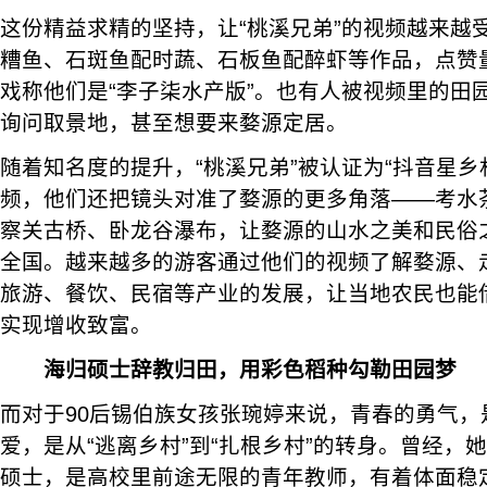
这份精益求精的坚持，让“桃溪兄弟”的视频越来越
糟鱼、石斑鱼配时蔬、石板鱼配醉虾等作品，点赞量
戏称他们是“李子柒水产版”。也有人被视频里的田
询问取景地，甚至想要来婺源定居。
随着知名度的提升，“桃溪兄弟”被认证为“抖音星乡
频，他们还把镜头对准了婺源的更多角落——考水
察关古桥、卧龙谷瀑布，让婺源的山水之美和民俗
全国。越来越多的游客通过他们的视频了解婺源、
旅游、餐饮、民宿等产业的发展，让当地农民也能
实现增收致富。
海归硕士辞教归田，用彩色稻种勾勒田园梦
而对于90后锡伯族女孩张琬婷来说，青春的勇气，
爱，是从“逃离乡村”到“扎根乡村”的转身。曾经，
硕士，是高校里前途无限的青年教师，有着体面稳