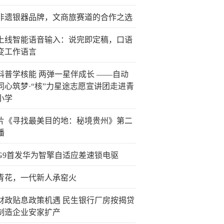
非遗银器品牌，文商旅赛道的合作之选
上线智能语音输入：说完即定稿，口语
变工作语言
科普学核能 两弹一星伴成长 ——自动
同心筑梦·“核”力星途志愿宣讲团走进青
小学
片《寻找最美目的地：秘境贵州》第二
播
G9首发华为智擎自适应差速锁电驱
青花，一代新人承窑火
财政贴息政策机遇 民生银行厂房按揭贷
制造企业安家扩产