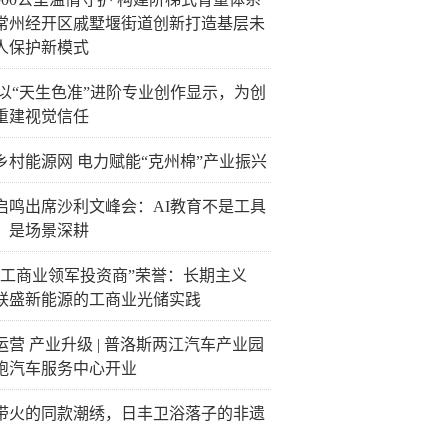
常州经开区戚墅堰街道创新打造基层未
人保护新模式
C以“天生色准”进阶专业创作显示，为创
重建视觉信任
乡村能源网 电力赋能“克州棉”产业振兴
启鸣出席沙利文峰会：AI教育不是工具
，是场景深耕
“工商业领军投资商”荣誉：长期主义
联盛新能源的工商业光储实践
运营 产业升级 | 普洛斯两江汽车产业园
跑汽车服务中心开业
带火的同款潮绣，日丰卫浴落子的非遗