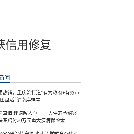
体获信用修复
新闻
录热销，重庆湾打造“有为政府+有效市
纾困盘活的“南岸样本”
送真情 理赔暖人心—— 人保寿险绍兴
快速赔付20万元重大疾病保险金
900公里温情守护 构建阶梯式育童体系