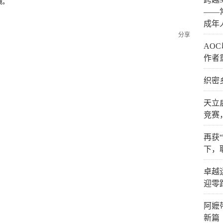
境。
——
成年
分享
AO
作者
织密
天立
竞赛
再获
下，
卓越
迎零
阿嬷
新篇