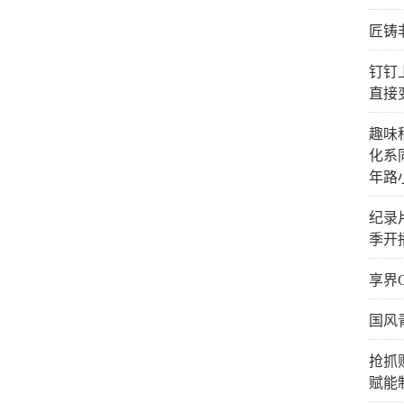
匠铸
钉钉
直接
趣味
化系
年路
纪录
季开
享界
国风
抢抓
赋能