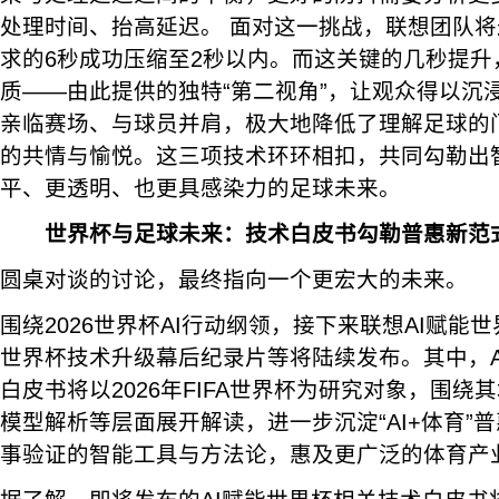
处理时间、抬高延迟。 面对这一挑战，联想团队将最
求的6秒成功压缩至2秒以内。而这关键的几秒提升
质——由此提供的独特“第二视角”，让观众得以沉
亲临赛场、与球员并肩，极大地降低了理解足球的
的共情与愉悦。这三项技术环环相扣，共同勾勒出
平、更透明、也更具感染力的足球未来。
世界杯与足球未来：技术白皮书勾勒普惠新范
圆桌对谈的讨论，最终指向一个更宏大的未来。
围绕2026世界杯AI行动纲领，接下来联想AI赋能
世界杯技术升级幕后纪录片等将陆续发布。其中，A
白皮书将以2026年FIFA世界杯为研究对象，围
模型解析等层面展开解读，进一步沉淀“AI+体育”
事验证的智能工具与方法论，惠及更广泛的体育产