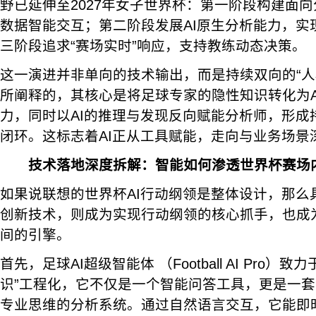
野已延伸至2027年女子世界杯：第一阶段构建面向
数据智能交互；第二阶段发展AI原生分析能力，实
三阶段追求“赛场实时”响应，支持教练动态决策。
这一演进并非单向的技术输出，而是持续双向的“人
所阐释的，其核心是将足球专家的隐性知识转化为A
力，同时以AI的推理与发现反向赋能分析师，形成
闭环。这标志着AI正从工具赋能，走向与业务场景
技术落地深度拆解：智能如何渗透世界杯赛场
如果说联想的世界杯AI行动纲领是整体设计，那么
创新技术，则成为实现行动纲领的核心抓手，也成
间的引擎。
首先，足球AI超级智能体 （Football AI Pro
识”工程化，它不仅是一个智能问答工具，更是一
专业思维的分析系统。通过自然语言交互，它能即