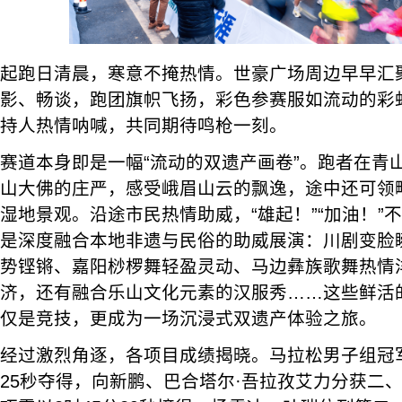
起跑日清晨，寒意不掩热情。世豪广场周边早早汇
影、畅谈，跑团旗帜飞扬，彩色参赛服如流动的彩
持人热情呐喊，共同期待鸣枪一刻。
赛道本身即是一幅“流动的双遗产画卷”。跑者在青
山大佛的庄严，感受峨眉山云的飘逸，途中还可领
湿地景观。沿途市民热情助威，“雄起！”“加油！”
是深度融合本地非遗与民俗的助威展演：川剧变脸
势铿锵、嘉阳桫椤舞轻盈灵动、马边彝族歌舞热情
济，还有融合乐山文化元素的汉服秀……这些鲜活
仅是竞技，更成为一场沉浸式双遗产体验之旅。
经过激烈角逐，各项目成绩揭晓。马拉松男子组冠军
25秒夺得，向新鹏、巴合塔尔·吾拉孜艾力分获二