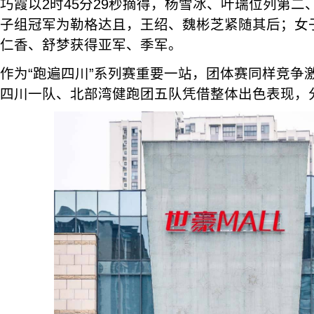
巧霞以2时45分29秒摘得，杨雪冰、叶瑞位列第
子组冠军为勒格达且，王绍、魏彬芝紧随其后；女
仁香、舒梦获得亚军、季军。
作为“跑遍四川”系列赛重要一站，团体赛同样竞争
四川一队、北部湾健跑团五队凭借整体出色表现，