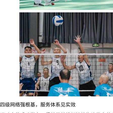
四级网络强根基，服务体系见实效