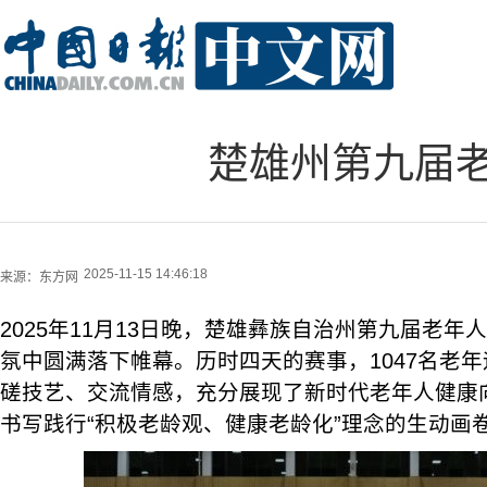
楚雄州第九届
2025-11-15 14:46:18
来源：
东方网
2025年11月13日晚，楚雄彝族自治州第九届老
氛中圆满落下帷幕。历时四天的赛事，1047名老
磋技艺、交流情感，充分展现了新时代老年人健康
书写践行“积极老龄观、健康老龄化”理念的生动画