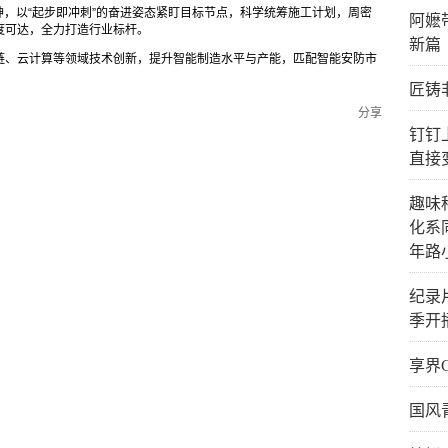
神，以“起步即冲刺”的奋进姿态紧盯目标节点，科学统筹施工计划，周密
阿嬷
度可达，全力打造行业标杆。
新篇
链、云计算等领域技术创新，提升智能制造水平与产能，匹配智能安防市
匠铸
分享
钉钉
直接
趣味
化系
年路
纪录
季开
享界
国风