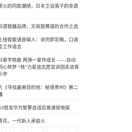
带火的同款潮绣，日丰卫浴落子的非遗
非遗银器品牌，文商旅赛道的合作之选
上线智能语音输入：说完即定稿，口语
变工作语言
科普学核能 两弹一星伴成长 ——自动
同心筑梦·“核”力星途志愿宣讲团走进青
小学
片《寻找最美目的地：秘境贵州》第二
播
G9首发华为智擎自适应差速锁电驱
青花，一代新人承窑火