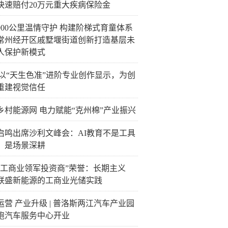
快速赔付20万元重大疾病保险金
900公里温情守护 构建阶梯式育童体系
常州经开区戚墅堰街道创新打造基层未
人保护新模式
C以“天生色准”进阶专业创作显示，为创
重建视觉信任
乡村能源网 电力赋能“克州棉”产业振兴
启鸣出席沙利文峰会：AI教育不是工具
，是场景深耕
“工商业领军投资商”荣誉：长期主义
联盛新能源的工商业光储实践
运营 产业升级 | 普洛斯两江汽车产业园
跑汽车服务中心开业