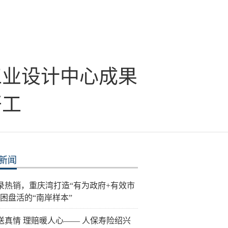
工业设计中心成果
开工
新闻
录热销，重庆湾打造“有为政府+有效市
纾困盘活的“南岸样本”
送真情 理赔暖人心—— 人保寿险绍兴