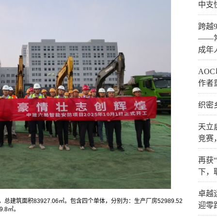
中支
跨越
——
成年
AO
作者
织密
天立
竞赛
再获
下，
卓越
总建筑面积83927.06㎡。包含四个单体，分别为：生产厂房52989.52
迎零
9.8㎡。