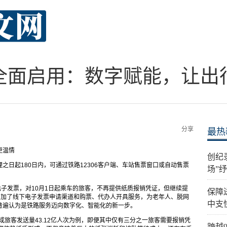
全面启用：数字赋能，让出
分享
最热
更温情
创纪
之日起180日内，可通过铁路12306客户端、车站售票窗口或自动售票
场”
电子发票，对10月1日起乘车的旅客，不再提供纸质报销凭证，但继续提
保障
增加了线下电子发票申请渠道和购票、代办人开具服务，为老年人、脱网
中支
普遍认为是铁路服务迈向数字化、智能化的新一步。
成旅客发送量43.12亿人次为例，即便其中仅有三分之一旅客需要报销凭
跨越