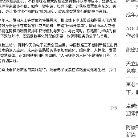
票都依赖纸质形式，不仅意味着巨大的纸张消耗和排队等待成本，还存在丢
管理带来诸多不便。如今一键申请、扫码下载，让获取发票像查车次、买
——
，更让“指尖办”“随时取”成为现实，展现出智慧出行的便捷与高效。
成年
老年人、脱网人士等群体的特殊需求，推出线下申请渠道和购票人代办服
效身份证件在车站窗口或自助机上申请“扫码开票单”，即可由本人或他
AO
都能在同样的制度安排中获得便利与安心。与此同时，铁路部门继续为有
作者
线下双轨并行，既满足数字化转型的需要，也保障服务的公平与普惠。
“刷脸进站”，再到今天的电子发票全面启用，中国铁路正不断刷新智慧出行
织密
技术的深入应用，未来的铁路服务将更加智能化、绿色化、人性化。发票
的智慧载体。正如国铁集团所强调的，“人民铁路为人民”不是抽象口号，而
的真切实践。
天立
也寄托着亿万旅客的美好期待。随着电子发票在铁路全网落地生根，我们
竞赛
。
再获
下，
卓越
分享
迎零
阿嬷
新篇