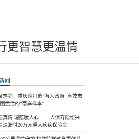
行更智慧更温情
新闻
录热销，重庆湾打造“有为政府+有效市
纾困盘活的“南岸样本”
送真情 理赔暖人心—— 人保寿险绍兴
快速赔付20万元重大疾病保险金
900公里温情守护 构建阶梯式育童体系