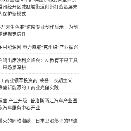
常州经开区戚墅堰街道创新打造基层未
人保护新模式
C以“天生色准”进阶专业创作显示，为创
重建视觉信任
乡村能源网 电力赋能“克州棉”产业振兴
启鸣出席沙利文峰会：AI教育不是工具
，是场景深耕
“工商业领军投资商”荣誉：长期主义
联盛新能源的工商业光储实践
运营 产业升级 | 普洛斯两江汽车产业园
跑汽车服务中心开业
带火的同款潮绣，日丰卫浴落子的非遗