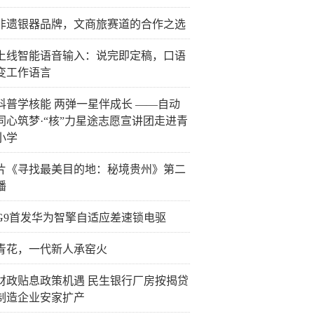
非遗银器品牌，文商旅赛道的合作之选
上线智能语音输入：说完即定稿，口语
变工作语言
科普学核能 两弹一星伴成长 ——自动
同心筑梦·“核”力星途志愿宣讲团走进青
小学
片《寻找最美目的地：秘境贵州》第二
播
G9首发华为智擎自适应差速锁电驱
青花，一代新人承窑火
财政贴息政策机遇 民生银行厂房按揭贷
制造企业安家扩产