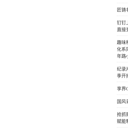
匠铸
钉钉
直接
趣味
化系
年路
纪录
季开
享界
国风
抢抓
赋能