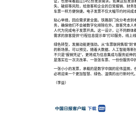
证，也意味着超过14亿份发票需求。如果这些发
失、破损等风险，给旅客和企业的日常报销、财务
车票一样方便快捷。电子发票不仅大幅节约时间成本
贴心举措，回应需求更全面。铁路部门充分考虑到
务，确保他们不会被数字化排除在外。旅客凭本人有
人代为完成电子发票开具。这一设计，让不同群体
需求的旅客提供“行程信息提示单”打印服务，线上
绿色转型，发展动能更强劲。从“车票联网售取”到
的新场景。可以预见，随着大数据、人工智能等新
不只是“报销凭证”，更将成为信息集成与服务延伸
是落实在一次次改革、一张张车票、一份份服务中
一张小小的发票，承载的是数字中国的宏伟蓝图，
必将迎来一个更加智慧、绿色、温情的出行新时代
（李益）