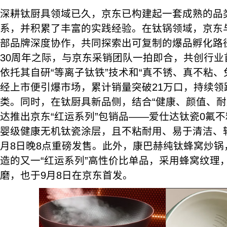
深耕钛厨具领域已久，京东已构建起一套成熟的品
系，并积累了丰富的实践经验。在钛锅领域，京东
部品牌深度协作，共同探索出可复制的爆品孵化路
30周年之际，与京东采销团队一拍即合，共创行业
依托其自研“等离子钛铁”技术和“真不锈、真不粘、
经上市便引爆市场，累计销量突破21万口，持续领
类。同时，在钛厨具新品侧，结合“健康、颜值、耐
达推出京东“红运系列”包销品——爱仕达钛瓷0氟
婴级健康无机钛瓷涂层，且不粘耐用、易于清洁、
月8日晚8点重磅发售。此外，康巴赫纯钛蜂窝炒锅
造的又一“红运系列”高性价比单品，采用蜂窝纹理
磨，也于9月8日在京东首发。