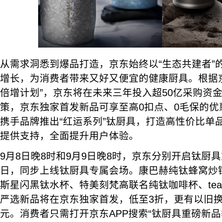
从需求洞悉到爆品打造，京东始终以“生态共建者”
增长，为消费者带来又好又便宜的健康厨具。根据
倍增计划”，京东将在未来三年投入超50亿采购资
策，京东独家首发新品可享至高0扣点、0毛保的优
携手品牌推出“红运系列”钛厨具，打造高性价比单
提供支持，全面提升用户体验。
9月8日晚8时和9月9日晚8时，京东分别开启钛厨
日，同步上线钛厨具专属会场。康巴赫纯钛蜂窝炒
斯星闪黑钛水杯、特美刻梵高联名纯钛咖啡杯、teas
严选新品将在京东独家首发，低至3折，更有以旧换
元。消费者只需打开京东APP搜索“钛厨具重磅新品季