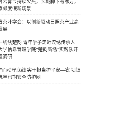
台云雾节持续火热，长城脚下有凉方，
京郊度假新场景
省茶叶学会：以创新驱动日照茶产业高
发展
一线绣楚韵 青年学子走近汉绣传承人--
大学信息管理学院“楚韵新绣”实践队开
遗调研
汛”而动守底线 实干担当护平安—农 坝镇
筑牢汛期安全防护网