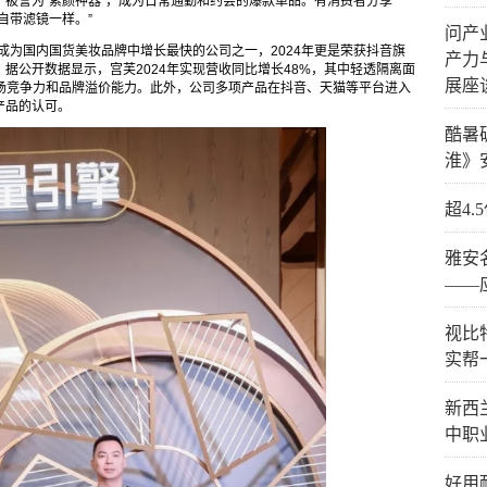
被誉为“素颜神器”，成为日常通勤和约会的爆款单品。有消费者分享
自带滤镜一样。”
问产
年成为国内国货美妆品牌中增长最快的公司之一，2024年更是荣获抖音旗
产力
据公开数据显示，宫芙2024年实现营收同比增长48%，其中轻透隔离面
展座
市场竞争力和品牌溢价能力。此外，公司多项产品在抖音、天猫等平台进入
产品的认可。
酷暑
淮》
超4
雅安
——
视比
实帮
新西
中职
好用