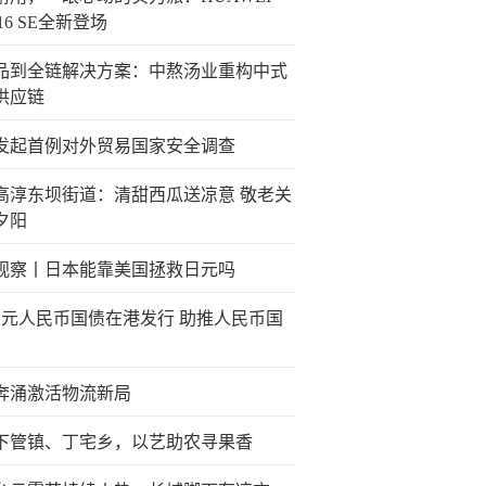
a 16 SE全新登场
品到全链解决方案：中熬汤业重构中式
供应链
发起首例对外贸易国家安全调查
高淳东坝街道：清甜西瓜送凉意 敬老关
夕阳
观察丨日本能靠美国拯救日元吗
0亿元人民币国债在港发行 助推人民币国
奔涌激活物流新局
下管镇、丁宅乡，以艺助农寻果香