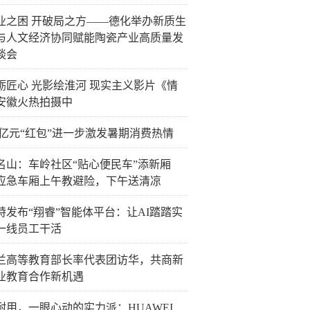
业之困 开破局之方——德化举办新质生
与人文经济协同赋能陶瓷产业高质量发
谈会
砺匠心 光影绘淮河 现实主义影片《情
安徽火热拍摄中
.5亿元“红包”进一步激发暑期消费热情
名山：车岭社区“贴心便民车”添新厢
应急车厢上午教避险，下午送清凉
特发布“翔睿”智能体平台：让AI踏踏实
一线员工干活
兰高等教育部长率代表团访华，共商新
业教育合作新机遇
耐用，一眼心动的实力派：HUAWEI