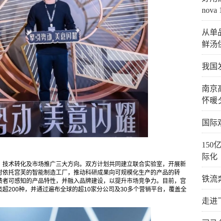
nov
从单
鲜汤
我国
南京
怀暖
国际
15
际化
、技术转化及市场推广三大方向。双方计划共同建立联合实验室，开展新
时依托宫芙的智能制造工厂，推动科研成果向可规模化生产的产品的转
铁流
费者可感知的产品特性，并融入品牌建设，以提升市场竞争力。目前，宫
超200种，并通过遍布全球的超10家分公司及30多个营销平台，覆盖全
。
走进