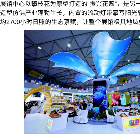
展馆中心以攀枝花为原型打造的“振兴花蕊”，是另
造型仿佛产业蓬勃生长，内置的流动灯带摹写阳光
均2700小时日照的生态禀赋，让整个展馆极具地