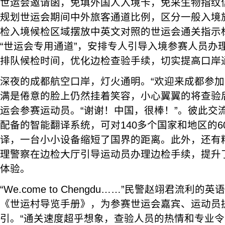
世运会邀请函，免填外国人入境卡，免采生物指纹
规划世运会期间中外旅客通道比例，区分一般入境
检入境候检区域摆放中英文对照的世运会通关指示
“世运会专用通道”，安排专人引导入境参赛人员办
排队候检时间，优化边检查验手续，切实提高口岸
深夜的成都航空口岸，灯火通明。“欢迎来成都参加
满是倦意的脸上仍然挂着笑容，小心翼翼的将查验
运会参赛运动员。“谢谢！中国，很棒！”。彼此交
配备的智能翻译系统，可对140多个国家和地区的
译，一台小小设备缩短了国界的距离。此外，还有
理警察在边检大厅引导运动员办理边检手续，提升
体验。
“We.come to Chengdu……”民警赵翊君流利
《世运村导览手册》，为参赛世运会嘉宾、运动员提
引。“通关速度超乎想象，查验人员的热情和专业令