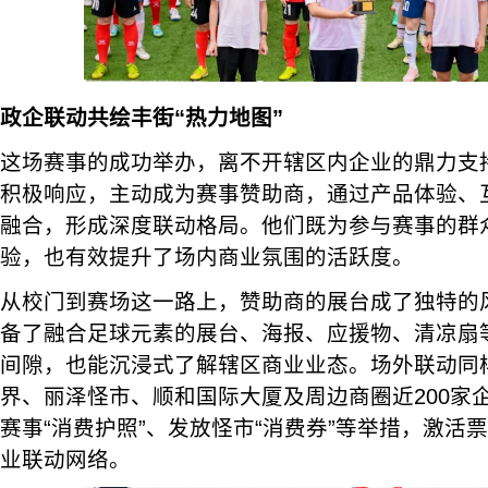
政企联动共绘丰街“热力地图”
这场赛事的成功举办，离不开辖区内企业的鼎力支
积极响应，主动成为赛事赞助商，通过产品体验、
融合，形成深度联动格局。他们既为参与赛事的群
验，也有效提升了场内商业氛围的活跃度。
从校门到赛场这一路上，赞助商的展台成了独特的
备了融合足球元素的展台、海报、应援物、清凉扇
间隙，也能沉浸式了解辖区商业业态。场外联动同
界、丽泽怪市、顺和国际大厦及周边商圈近200家
赛事“消费护照”、发放怪市“消费券”等举措，激活
业联动网络。