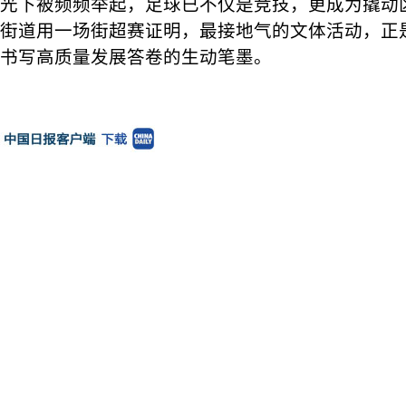
光下被频频举起，足球已不仅是竞技，更成为撬动
街道用一场街超赛证明，最接地气的文体活动，正
书写高质量发展答卷的生动笔墨。