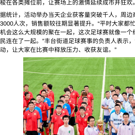
梭在各类摊位前，让赛场上的激情延续成市井狂欢
据统计，活动举办当天企业获客量突破千人，周边
3000人次，销售额较往期显著提升。“平时大家都
机会这么大规模的聚在一起，这次足球赛就像一个
民连在了一起。”丰台街道足球赛事的负责人表示，
动，让大家在比赛中释放压力、收获友谊。”