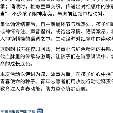
承；诵读时，稚嫩童声交织，传递出对红领巾的崇
当”，不少孩子眼神发亮，与胸前红领巾相映衬。
集体诵读结束后，自主朗诵环节气氛热烈。孩子们
或神情专注、声音铿锵，或饱含深情、语调激昂，
入抑扬顿挫的语调之中，生动诠释对红领巾的崇敬
这朗朗书声在校园回荡，是童心与红色精神的共鸣
代血脉里的传承与激荡，让孩子们在诗意诵读中，
命的成长底色。
本次活动以诗词为媒、故事为翼，在孩子们心中播
青春使命的种子。青年志愿者们用热忱行动诠释责
教育注入青春动能，助力童心筑梦远航。