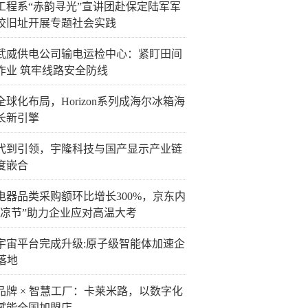
工程系“赤韵寻光”宣讲团赴保定陆军军
校旧址开展专题社会实践
武威供电公司输电运检中心：紧盯田间
作业 筑牢线路安全防线
全球化布局，Horizon系列成海尔冰箱海
长新引擎
代到引领，宇隆科技与国产显示产业链
度嵌合
电器品类采购额环比增长300%，京东内
清凉节”助力企业应对高温大考
宇宙平台完成升级:原子级智能体加速企
落地
品牌 × 智慧工厂：卡莱米路，以数字化
赋能全国加盟店