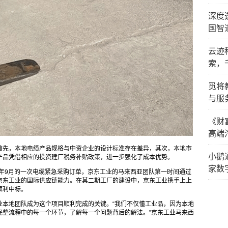
深度
国智
云迹
索，
觅将
与服
《财
高端
首先，本地电缆产品规格与中资企业的设计标准存在差异，其次，本地市
小鹅通
产品凭借相应的投资建厂税务补贴政策，进一步强化了成本优势。
家数
5年9月的一次电缆紧急采购订单，京东工业的马来西亚团队第一时间通过
京东工业的国际供应链能力。在其二期工厂的建设中，京东工业携手上上
顺利中标。
业本地团队成为这个项目顺利完成的关键。“我们不仅懂工业品，因为本地
完整流程中的每一个环节，了解每一个问题背后的解法。”京东工业马来西