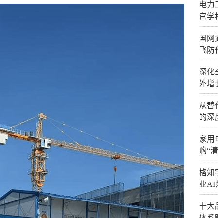
电力
官学
国网
飞防
深化
外增
从替
的深
家用
购“
格知
业AI
十大
体系