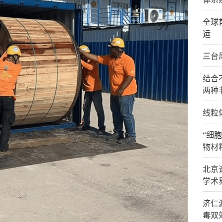
全球
运
三台
结合
两种
线粒
“细
物材
北京
学术
济仁
毒双