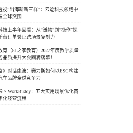
透视“出海新新三样”：云迹科技领跑中
造全球突围
科技上半年回看：从“送物”到“操作”探
千台订单验证跨场景复制力
教育（81之家教育）2027年度教学质量
务品质提升大会圆满落幕！
富》对话康波：赛力斯如何以ESG构建
汽车品牌全球竞争力
 × WorkBuddy：五大实用场景优化商
字化经营流程