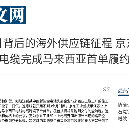
目背后的海外供应链征程 京
电缆完成马来西亚首单履
分享
最热
关和卸货，如期送到某中国新能源电池头部企业马来西亚二期工厂的施工
协商
于松了一口气。这意味着只用不到3个月时间，京东工业就携手江苏上上
的马来西亚电线电缆跨境平台首单，覆盖从招标采购到交付的全流程。这
石堤
质和价格上的要求，更为京东工业和上上电缆开辟出海外市场的崭新空
增效
优势得到充分体现，跨区域的资源整合与复杂项目攻坚的能力更是得到了