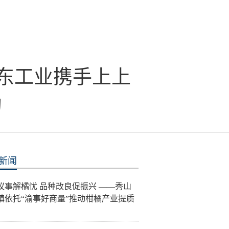
东工业携手上上
约
新闻
议事解橘忧 品种改良促振兴 ——秀山
镇依托“渝事好商量”推动柑橘产业提质