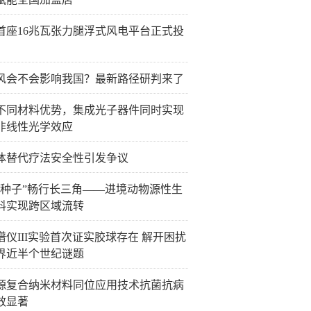
首座16兆瓦张力腿浮式风电平台正式投
风会不会影响我国？最新路径研判来了
不同材料优势，集成光子器件同时实现
非线性光学效应
体替代疗法安全性引发争议
胞种子”畅行长三角——进境动物源性生
料实现跨区域流转
谱仪III实验首次证实胶球存在 解开困扰
界近半个世纪谜题
源复合纳米材料同位应用技术抗菌抗病
效显著