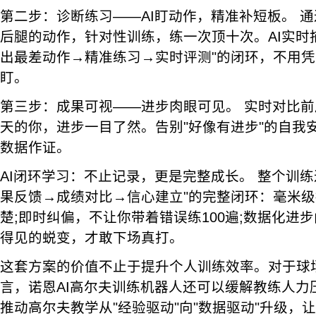
第二步：诊断练习——AI盯动作，精准补短板。 通
后腿的动作，针对性训练，练一次顶十次。AI实时
出最差动作→精准练习→实时评测"的闭环，不用
盯。
第三步：成果可视——进步肉眼可见。 实时对比
天的你，进步一目了然。告别"好像有进步"的自我
数据作证。
AI闭环学习：不止记录，更是完整成长。 整个训练
果反馈→成绩对比→信心建立"的完整闭环：毫米
楚;即时纠偏，不让你带着错误练100遍;数据化进
得见的蜕变，才敢下场真打。
这套方案的价值不止于提升个人训练效率。对于球
言，诺恩AI高尔夫训练机器人还可以缓解教练人力
推动高尔夫教学从"经验驱动"向"数据驱动"升级，