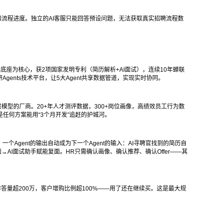
和流程进度。独立的AI客服只能回答预设问题，无法获取真实招聘流程数
生技术底座为核心，获2项国家发明专利（简历解析+AI面试），连续10年蝉联
自研Agents技术平台，让5大Agent共享数据管道，实现实时协同。
招聘底层模型的厂商。20+年人才测评数据，300+岗位画像，高绩效员工行为数
，不是任何方案能用“3个月开发”追赶的护城河。
个Agent的输出自动成为下一个Agent的输入：AI寻聘官找到的简历自
→AI面试助手赋能复面。HR只需确认画像、确认推荐、确认Offer——其
），作答量超200万，客户增购比例超100%——用了还在继续买。这是最大规