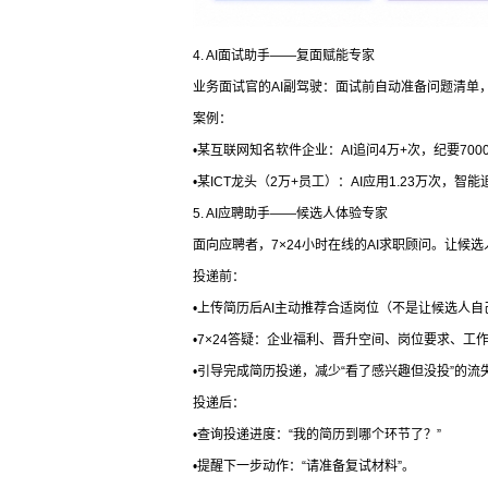
4. AI面试助手——复面赋能专家
业务面试官的AI副驾驶：面试前自动准备问题清单
案例：
•某互联网知名软件企业：AI追问4万+次，纪要7000
•某ICT龙头（2万+员工）：AI应用1.23万次，智能
5. AI应聘助手——候选人体验专家
面向应聘者，7×24小时在线的AI求职顾问。让候
投递前：
•上传简历后AI主动推荐合适岗位（不是让候选人自
•7×24答疑：企业福利、晋升空间、岗位要求、工
•引导完成简历投递，减少“看了感兴趣但没投”的流
投递后：
•查询投递进度：“我的简历到哪个环节了？”
•提醒下一步动作：“请准备复试材料”。