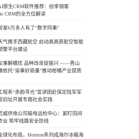
国AI原生CRM软件推荐：纷享销客
ntic CRM的全方位解读
智家6万多人有了“数字同事”
天气携手西藏航空 启动高高原航空智能
预警平台建设
议事解橘忧 品种改良促振兴 ——秀山
镇依托“渝事好商量”推动柑橘产业提质
工程系“赤韵寻光”宣讲团赴保定陆军军
校旧址开展专题社会实践
武威供电公司输电运检中心：紧盯田间
作业 筑牢线路安全防线
全球化布局，Horizon系列成海尔冰箱海