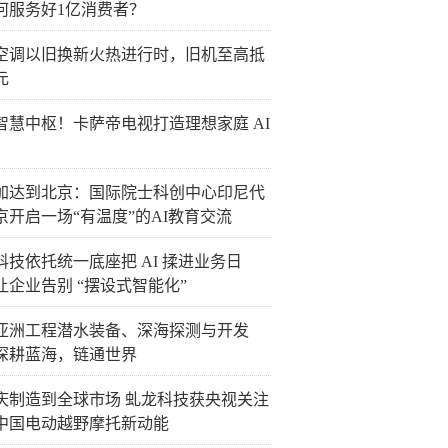
何服务好1亿消费者？
空调以旧换新火热进行时，旧机至高抵
元
智慧中枢！卡萨帝电视打造理想家庭 AI
加达到北京：国际院士科创中心印尼代
京开启一场“有温度”的AI教育交流
科技依托统一底座把 AI 揉进业务日
让企业告别 “摆设式智能化”
26亚洲工程潜水装备、深海探测与开发
深耕蓝海，链通世界
庆制造到全球市场 虬龙科技获央视关注
中国电动越野摩托新动能