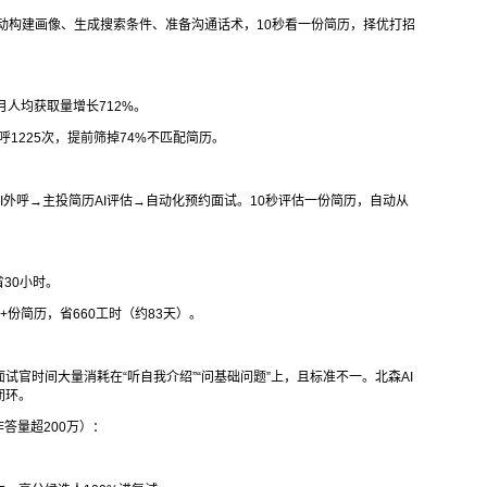
自动构建画像、生成搜索条件、准备沟通话术，10秒看一份简历，择优打招
月人均获取量增长712%。
呼1225次，提前筛掉74%不匹配简历。
I外呼→主投简历AI评估→自动化预约面试。10秒评估一份简历，自动从
30小时。
+份简历，省660工时（约83天）。
官时间大量消耗在“听自我介绍”“问基础问题”上，且标准不一。北森AI
闭环。
答量超200万）：