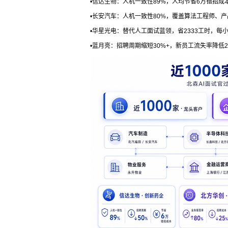
•信达生物：人机一致性89%，人均节省6万错招成
•长安汽车：人机一致性80%，覆盖算法工程师、
•华星光电：替代人工面试蓝领，省2333工时，每
•蓝月亮：招聘周期缩短30%+，新员工流失率降低2