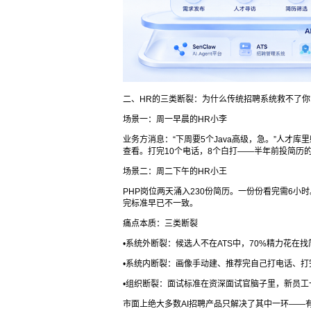
二、HR的三类断裂：为什么传统招聘系统救不了你
场景一：周一早晨的HR小李
业务方消息：“下周要5个Java高级，急。”人才库
查看。打完10个电话，8个白打——半年前投简历的
场景二：周二下午的HR小王
PHP岗位两天涌入230份简历。一份份看完需6小
完标准早已不一致。
痛点本质：三类断裂
•系统外断裂：候选人不在ATS中，70%精力花在
•系统内断裂：画像手动建、推荐完自己打电话、
•组织断裂：面试标准在资深面试官脑子里，新员工
市面上绝大多数AI招聘产品只解决了其中一环——有