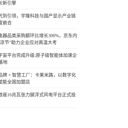
长新引擎
代到引领，宇隆科技与国产显示产业链
度嵌合
电器品类采购额环比增长300%，京东内
清凉节”助力企业应对高温大考
宇宙平台完成升级:原子级智能体加速企
落地
品牌 × 智慧工厂：卡莱米路，以数字化
赋能全国加盟店
首座16兆瓦张力腿浮式风电平台正式投