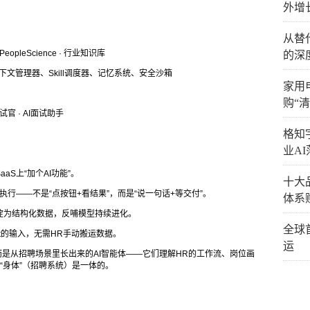
外增
从替
eopleScience · 行业知识库
的深
上下文管理器、Skill调度器、记忆系统、安全沙箱
家用
购“
面试官 · AI面试助手
格知
业AI
aS上“加个AI功能”。
十大
解执行——不是“点按钮+看结果”，而是“说一句话+等交付”。
体系
沉淀为结构化数据，反哺模型持续进化。
全球
nt的输入，无需HR手动搬运数据。
运
”，而是从招聘场景里长出来的AI智能体——它们理解HR的工作流、岗位画
）和“身体”（招聘系统）是一体的。