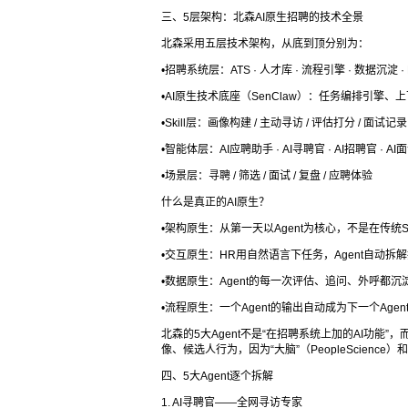
三、5层架构：北森AI原生招聘的技术全景
北森采用五层技术架构，从底到顶分别为：
•招聘系统层：ATS · 人才库 · 流程引擎 · 数据沉淀 · P
•AI原生技术底座（SenClaw）：任务编排引擎、
•Skill层：画像构建 / 主动寻访 / 评估打分 / 面试记录
•智能体层：AI应聘助手 · AI寻聘官 · AI招聘官 · AI
•场景层：寻聘 / 筛选 / 面试 / 复盘 / 应聘体验
什么是真正的AI原生？
•架构原生：从第一天以Agent为核心，不是在传统Sa
•交互原生：HR用自然语言下任务，Agent自动拆
•数据原生：Agent的每一次评估、追问、外呼都
•流程原生：一个Agent的输出自动成为下一个Age
北森的5大Agent不是“在招聘系统上加的AI功能
像、候选人行为，因为“大脑”（PeopleScience
四、5大Agent逐个拆解
1. AI寻聘官——全网寻访专家