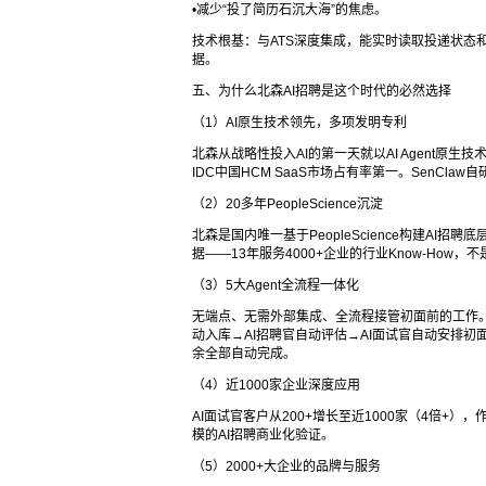
•减少“投了简历石沉大海”的焦虑。
技术根基：与ATS深度集成，能实时读取投递状态
据。
五、为什么北森AI招聘是这个时代的必然选择
（1）AI原生技术领先，多项发明专利
北森从战略性投入AI的第一天就以AI Agent原
IDC中国HCM SaaS市场占有率第一。SenClaw
（2）20多年PeopleScience沉淀
北森是国内唯一基于PeopleScience构建AI
据——13年服务4000+企业的行业Know-How
（3）5大Agent全流程一体化
无端点、无需外部集成、全流程接管初面前的工作。一
动入库→AI招聘官自动评估→AI面试官自动安排初面
余全部自动完成。
（4）近1000家企业深度应用
AI面试官客户从200+增长至近1000家（4倍+
模的AI招聘商业化验证。
（5）2000+大企业的品牌与服务