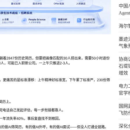
​中
Age
海尔
墨迹
气象
里躺着2847份历史简历，但要把画像匹配的30人捞出来，需要50小时逐份
协商
人，可能已入职新公司。一上午只推进2-3人。
石堤
增效
时。更痛苦的是标准漂移：上午精神好标准宽，下午累了标准严，230份筛
电力
官学
找简历上。
国网
打完电话自己发起评估，每一步衔接都靠人。
飞防
一年流失率40%，事后复盘找不到根因。
深化
的做AI筛简历，有的做AI外呼，有的做AI面试——但没人打通全链路。