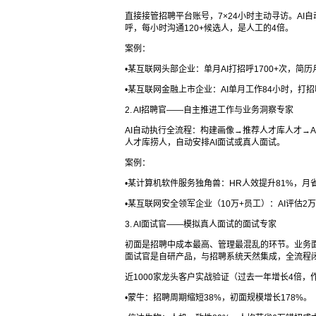
直接接管招聘平台账号，7×24小时主动寻访。AI
呼，每小时沟通120+候选人，是人工的4倍。
案例：
•某互联网头部企业：单月AI打招呼1700+次，简历
•某互联网金融上市企业：AI单月工作84小时，打招
2. AI招聘官——自主推进工作与业务洞察专家
AI自动执行全流程：构建画像→推荐人才库人才→A
人才库捞人，自动安排AI面试或真人面试。
案例：
•某计算机软件服务独角兽：HR人效提升81%，月省
•某互联网安全领军企业（10万+员工）：AI评估2万
3. AI面试官——模拟真人面试的面试专家
初面是招聘中成本最高、管理最混乱的环节。业务面试
面试官是自研产品，与招聘系统天然集成，全流程
近1000家龙头客户实战验证（过去一年增长4倍，作
•蒙牛：招聘周期缩短38%，初面规模增长178%。