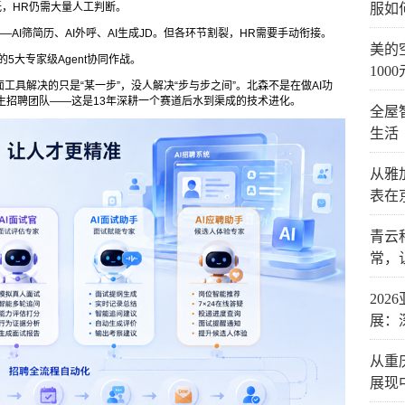
率低，HR仍需大量人工判断。
服如
——AI筛简历、AI外呼、AI生成JD。但各环节割裂，HR需要手动衔接。
美的
体的5大专家级Agent协同作战。
1000
市面工具解决的只是“某一步”，没人解决“步与步之间”。北森不是在做AI功
I原生招聘团队——这是13年深耕一个赛道后水到渠成的技术进化。
全屋
生活
从雅
表在
青云
常，
20
展：
从重
展现