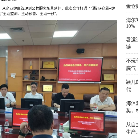
金仓
。 从企业健康管理到公共服务场景延伸，此次合作打通了“通讯+穿戴+健
为“主动监测、主动预警、主动干预”。
海尔
10%
暑运
链
不玩
底气
颖儿
代
海信
奖，
从自
生产