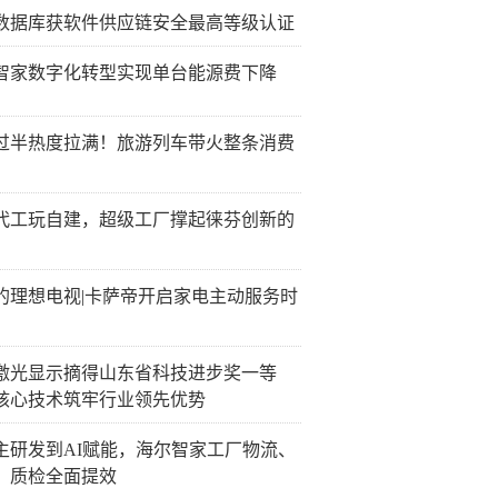
数据库获软件供应链安全最高等级认证
智家数字化转型实现单台能源费下降
过半热度拉满！旅游列车带火整条消费
代工玩自建，超级工厂撑起徕芬创新的
的理想电视|卡萨帝开启家电主动服务时
激光显示摘得山东省科技进步奖一等
核心技术筑牢行业领先优势
主研发到AI赋能，海尔智家工厂物流、
、质检全面提效