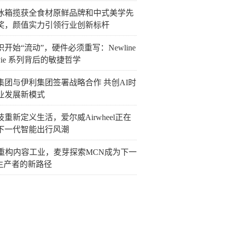
冰箱揽获全食材原鲜品牌和中式美学先
奖，颜值实力引领行业创新标杆
开始“流动”，硬件必须重写：Newline
Pie 系列背后的敏捷哲学
集团与伊利集团签署战略合作 共创AI时
业发展新模式
重新定义生活，爱尔威Airwheel正在
下一代智能出行风潮
I重构内容工业，麦芽探索MCN成为下一
P生产者的新路径