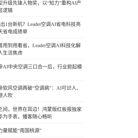
型升级先锋人物奖，以“知力”重构AI产
层逻辑
出1台新机？Leader空调AI省电科技亮
0天省电成绩单
着用到用着省，Leader空调AI科技化解
人生活焦虑
帝AI中央空调三口合一后，行业掀起模
帝软风空调再破“空调病”：AI可识人、
避人吹
之间，世界在耳边！鸿蒙版红板报独家
华为手表，播客随心畅听
力量赋能“南国桃源”