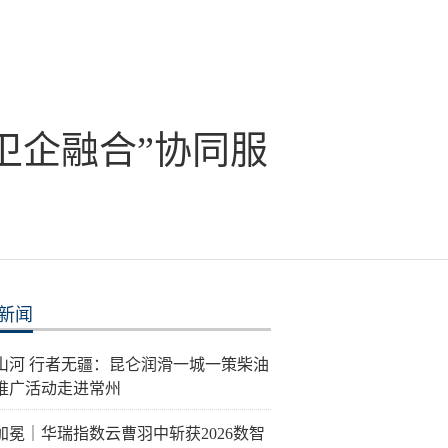
卫企融合”协同服
新闻
泽山河 行者无疆：昆仑润滑一城一策柴油
推广活动走进常州
加冕｜华瑞指数云曹羽中斩获2026数智