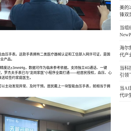
美的
锋双
当组织
New
海尔
能血压手表。这款手表拥有二类医疗器械认证和工信部入网许可证，是国
代产
企业产品。
当科技
精度达±3mmHg，数据可作为临床参考依据。支持独立4G通话、一键
域，罗杰夫手表已与“龙岗家医”小程序全面打通——经居民授权，血压、心
引领
推送给签约家庭医生。
可以主动发现异常、及时干预。居民戴上一块智能血压手表，就相当于拥
当A
代I