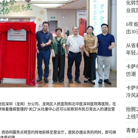
化转
业底
6年省
出3
从省
年轻
卡萨
仿潮
卡萨
冷风
电信深圳（龙岗）分公司、龙岗区人民医院和北中医深圳医院等医院，在
抬腕
味着慢病管理的“关口”从社康中心还可以前移到市民日常出入的通信营
上线
青春
。而协同服务点将签约阵地前移至营业厅，居民办理业务的同时，即可绑
民体质初筛。