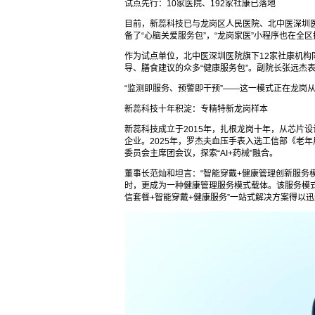
试点先行：10家医院、192家社康已落地
目前，新蕊科技已与龙岗区人民医院、北中医深圳医
备了“心脑关爱服务包”，“龙岗家医”小程序也在全
作为试点单位，北中医深圳医院旗下12家社康机构
导、膳食建议的众多“健康服务包”。副院长张远杰
“监测即服务、预警即干预”——这一模式正在龙岗
新蕊科技十年积淀：专精特新龙岗样本
新蕊科技成立于2015年，扎根龙岗十年，从芯片
企业。2025年，罗杰夫血压手表入选工信部《老
委员会主席团会议，探索“AI+药械”融合。
董事长范灿和坦言：“智能穿戴+健康管理创新服务
时，更成为一种健康管理服务模式载体。该服务模式
信套餐+智能穿戴+健康服务”一站式解决方案得以