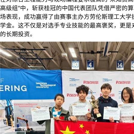
高级组”中，斩获桂冠的中国代表团队凭借严密的
场表现，成功赢得了由赛事主办方劳伦斯理工大学提
学金。这不仅是对选手专业技能的最高褒奖，更是
的长期投资。