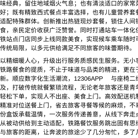
味经典，留住地域烟火气息；也有清淡适口的家常
好；既有精致西式餐点丰富选择，也有儿童营养套
适配特殊群体。创新推出热链现炒套餐，锁住人间
食，亲民定价收获广泛赞誉。同时打通站车一体化
铁站点门店同步上线同款美食，实现候车乘车随时
传统局限，以多元供给满足不同旅客的味蕾期待。
以精细暖人心，升级出行服务质感民生服务。无小
铁路餐食的提质，不止于味道与品类的精进，更在
新。顺应数字化生活潮流，12306APP 与座椅
及，打破传统就餐繁琐流程，无论老年旅客还是青
轻松下单，实现人不出座、美食上门。高效配送机
精准对位送餐上门，省去旅客寻餐等候的麻烦，不
份盒饭承载温情，一次服务传递善意，从线下奔走
从被动供给到主动适配，铁路餐饮服务跳出固有思
与旅客的距离，让奔波的旅途少了几分匆忙，多了