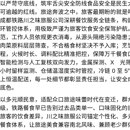
以严苛守底线，筑牢舌尖安全防线食品安全是民生
可逾越的红线。旅途奔波之中，旅客最期盼的就是
成都铁路川之味旅服公司深耕餐饮服务全链条，构
环管控体系，用极致严谨为旅客饮食安全保驾护航
范，工作人员依规更衣消毒，从源头隔绝污染隐患
肉菜原料层层筛查，不合格食材坚决不予入库；烹
程，火候时长、调料配比精准把控，保障万千餐食
智能检测与人工复核双向发力，金属探测、X 光筛
小时留样监测、仓储温湿度实时管控，冷链 0 至 5
上恒温配送，每一处细节都彰显责任担当，让安全
底色。
以多元顺民意，适配众口旅途味蕾时代在变迁，群
级，铁路餐食早已告别过去品类单一、口味固化的
旅客的饮食差异，川之味旅服公司锚定个性化、多
餐食体系，让旅途美食兼容南北风味、兼顾老少群