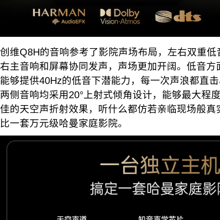
创维Q8H的音响参考了影院声场布局，左右双重低
右主音响和屏幕协同发声，声场更加开阔。低音方面
能够提供40Hz的低音下潜能力，每一次声浪都直
两侧音响均采用20°上射式倾角设计，能够最大程
佳的天空声折射效果，听什么都仿若亲临现场般真
比一套万元级哈曼家庭影院。