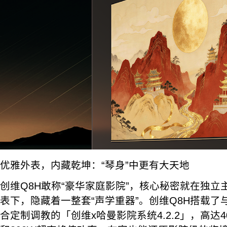
优雅外表，内藏乾坤：“琴身”中更有大天地
创维Q8H敢称“豪华家庭影院”，核心秘密就在独
表下，隐藏着一整套“声学重器”。创维Q8H搭载
合定制调教的「创维x哈曼影院系统4.2.2」，高达4