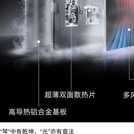
“琴”中有乾坤，“光”亦有章法