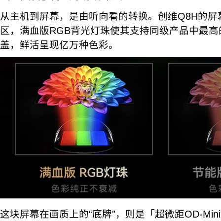
从主机到屏幕，是由听向看的转换。创维Q8H的屏幕
区，满血版RGB背光灯珠使其支持同级产品中最高的10
盖，鲜活呈现亿万种色彩。
这块屏幕在画质上的“底牌”，则是「超微距OD-Min