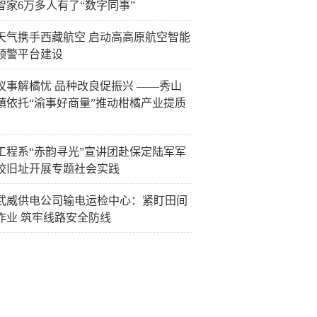
智家6万多人有了“数字同事”
天气携手西藏航空 启动高高原航空智能
预警平台建设
议事解橘忧 品种改良促振兴 ——秀山
镇依托“渝事好商量”推动柑橘产业提质
工程系“赤韵寻光”宣讲团赴保定陆军军
校旧址开展专题社会实践
武威供电公司输电运检中心：紧盯田间
作业 筑牢线路安全防线