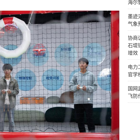
海尔
墨迹
气象
协商
石堤
增效
电力
官学
国网
飞防