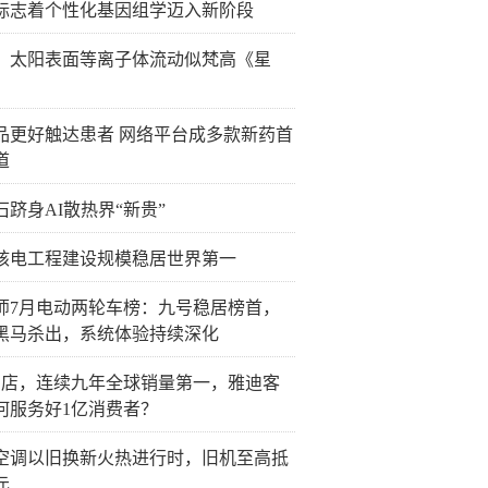
标志着个性化基因组学迈入新阶段
：太阳表面等离子体流动似梵高《星
品更好触达患者 网络平台成多款新药首
道
石跻身AI散热界“新贵”
核电工程建设规模稳居世界第一
师7月电动两轮车榜：九号稳居榜首，
黑马杀出，系统体验持续深化
门店，连续九年全球销量第一，雅迪客
何服务好1亿消费者？
空调以旧换新火热进行时，旧机至高抵
元