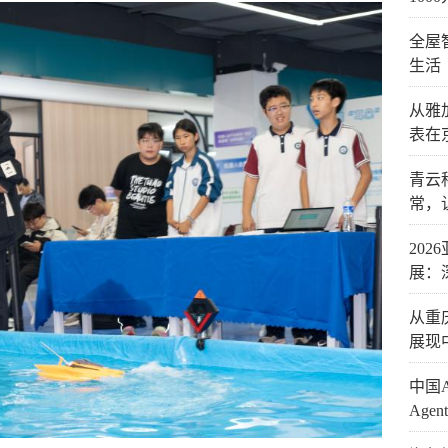
全屋
生活
从雅
表在
青云
常，
20
展：
从重
展现
​中
Age