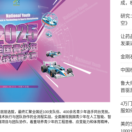
成，
研究
空》
让药
发渠
金刚
中国
鲁大
首驱
4万
服如
层层选拔，最终汇聚全国近100支队伍、400余名青少年选手同台竞技。
战术执行与团队协作的全流程实战，全面展现我国青少年在人工智能、智
战项目与团队协作，着重培养青少年的工程思维、应变能力和体育精神，
美的
。
1000