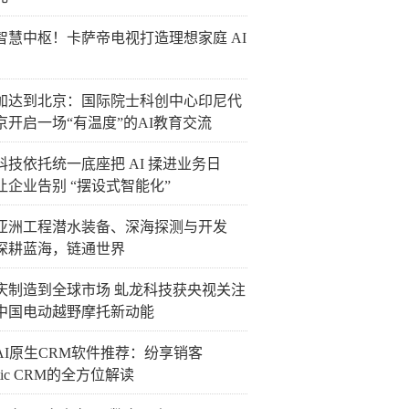
智慧中枢！卡萨帝电视打造理想家庭 AI
加达到北京：国际院士科创中心印尼代
京开启一场“有温度”的AI教育交流
科技依托统一底座把 AI 揉进业务日
让企业告别 “摆设式智能化”
26亚洲工程潜水装备、深海探测与开发
深耕蓝海，链通世界
庆制造到全球市场 虬龙科技获央视关注
中国电动越野摩托新动能
国AI原生CRM软件推荐：纷享销客
ntic CRM的全方位解读