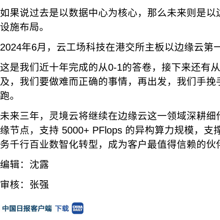
如果说过去是以数据中心为核心，那么未来则是以
设施布局。
2024年6月，云工场科技在港交所主板以边缘云第
这是我们近十年完成的从0-1的答卷，接下来还有从1
及，我们要做难而正确的事情，再出发，我们手挽
跑。
未来三年，灵境云将继续在边缘云这一领域深耕细作，
缘节点，支持 5000+ PFlops 的异构算力规模
务千行百业数智化转型，成为客户最值得信赖的伙
编辑：沈露
审核：张强