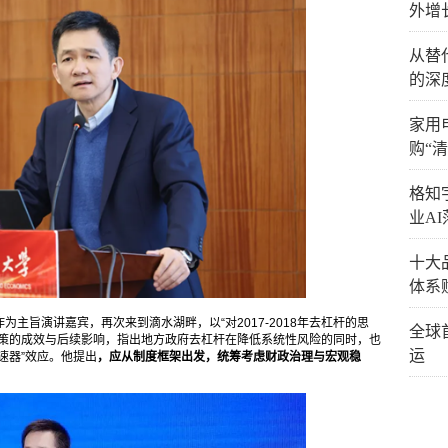
外增
从替
的深
家用
购“
格知
业AI
十大
体系
作为主旨演讲嘉宾，再次来到滴水湖畔，以“对2017-2018年去杠杆的思
全球
政策的成效与后续影响，指出地方政府去杠杆在降低系统性风险的同时，也
运
速器”效应。他提出
，应从制度框架出发，统筹考虑财政治理与宏观稳