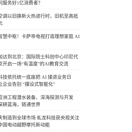
何服务好1亿消费者？
空调以旧换新火热进行时，旧机至高抵
元
智慧中枢！卡萨帝电视打造理想家庭 AI
加达到北京：国际院士科创中心印尼代
京开启一场“有温度”的AI教育交流
科技依托统一底座把 AI 揉进业务日
让企业告别 “摆设式智能化”
26亚洲工程潜水装备、深海探测与开发
深耕蓝海，链通世界
庆制造到全球市场 虬龙科技获央视关注
中国电动越野摩托新动能