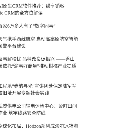
国AI原生CRM软件推荐：纷享销客
ntic CRM的全方位解读
智家6万多人有了“数字同事”
天气携手西藏航空 启动高高原航空智能
预警平台建设
议事解橘忧 品种改良促振兴 ——秀山
镇依托“渝事好商量”推动柑橘产业提质
工程系“赤韵寻光”宣讲团赴保定陆军军
校旧址开展专题社会实践
武威供电公司输电运检中心：紧盯田间
作业 筑牢线路安全防线
全球化布局，Horizon系列成海尔冰箱海