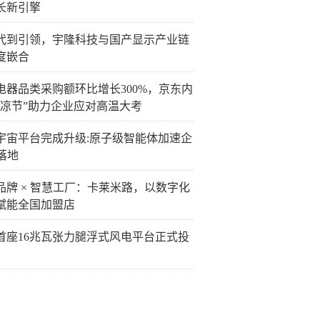
长新引擎
代到引领，宇隆科技与国产显示产业链
度嵌合
电器品类采购额环比增长300%，京东内
清凉节”助力企业应对高温大考
宇宙平台完成升级:原子级智能体加速企
落地
品牌 × 智慧工厂：卡莱米路，以数字化
赋能全国加盟店
首座16兆瓦张力腿浮式风电平台正式投