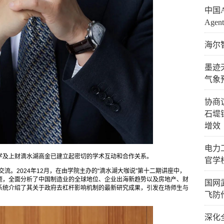
​中
Age
海尔
墨迹
气象
协商
石堤
增效
电力
学及上财滴水湖高金已建立起密切的学术互动和合作关系。
官学
交流。2024年12月，在由学院主办的“滴水湖大咖说”第十二期讲座中，
题，全面分析了中国制造业的全球地位、企业出海新趋势以及房地产、财
国网
系统介绍了其关于政府去杠杆影响机制的最新研究成果，引发在场师生与
飞防
深化