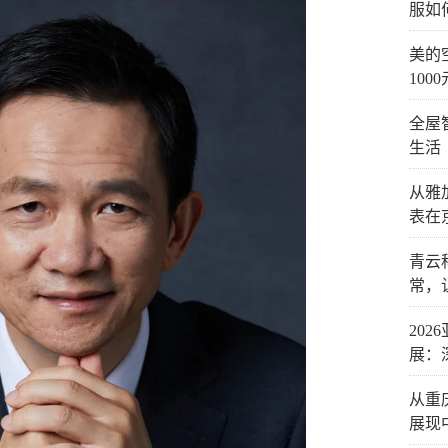
服如
美的
1000
全屋
生活
从雅
表在
青云
常，
20
展：
从重
展现