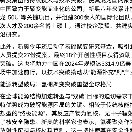
新奥集团的持续投入与技术突破，使其成为国内聚
中国致力于聚变能商业化的公司，新奥八年来累计投
龙-50U”等关键项目，并组建300余人的国际化团
次人才及200余名博士硕士，通过校企联盟、共建
沿研究。
此外，新奥今年还启动了氢硼聚变研究基金，吸引1
人员提交27份提案，最终18个开创性项目获得资
突破。这也将助力中国在2024年规模达3314.9
场中加速前行，以技术突破撬动从“能源补充”到“产
能源转型破局：氢硼聚变突破重塑全球格局
在全球能源结构加速转型与“双碳”目标的迫切需求
特优势成为破解能源困局的关键。相较于传统核能
想型的“终极能源”，其反应产物为氦核，无中子辐
了核安全隐患。新奥的科学家也表示，氢硼聚变作
放射性废料与核材料管制，这一特性使其在安全性