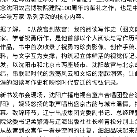
念沈阳故宫博物院建院100周年的献礼之作，也是
学浸万家”系列活动的核心内容。
据了解，《从故宫到故宫：我的阅读写作史（图文
家、学者祝勇所作，是他首部以个人阅读与写作历
作品，书中首次收录了祝勇的珍贵影像、创作手稿
料，与文字互为支撑，构筑起立体鲜活的视觉传记
发，以沈阳市和北京市两座城市、沈阳故宫与北京
纬，串联起时代的激荡风云和文坛的潮起潮落，让
涯的阅读写作史和映照时代变迁的恢弘记录。
新书发布会现场，沈阳广播电视台童声合唱团登台
阳》，婉转悠扬的歌声唱出盛京古韵与城市温情，
幕。致辞环节，辽宁出版集团党委副书记、总经理
院党委书记孟繁涛与辽海出版社社长柳青松分别上
从故宫到故宫乍一看是空间的往复，细细品味起来