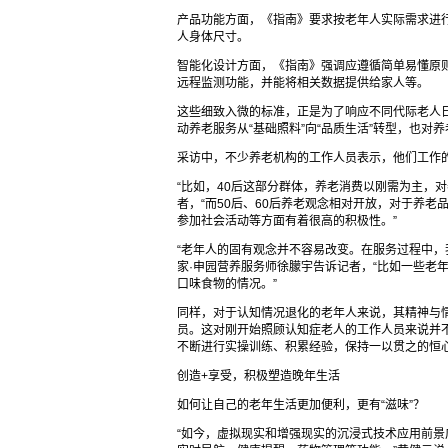
产品功能方面，《指南》要求按老年人实际需求进
人身体尺寸。
智能化设计方面，《指南》强调应遵循简单易懂原
远程监测功能，并能将相关数据提供给家人等。
这些细致入微的标准，正是为了响应不同代际老人
动养老服务从“基础照料”向“品质生活”转型，也对
采访中，不少养老机构的工作人员表示，他们工作
“比如，40后这部分群体，养老消费以刚需为主，
者，“而50后、60后养老观念相对开放，对于养
参加社会活动等方面有着很高的积极性。”
“老年人的固有观念并不容易改变。在服务过程中，
家·申园营养服务师徐朦宇告诉记者，“比如一些老
口味食物的情况。”
同样，对于认知情况退化的老年人来说，其精神与
员。这对刚开始照顾认知症老人的工作人员来说并不
不断进行实操训练、积累经验，保持一以贯之的恒
创造+享受，积极塑造晚年生活
如何让自己的老年生活更加便利，更有“滋味”？
“如今，虚拟现实和增强现实的沉浸式技术应用前