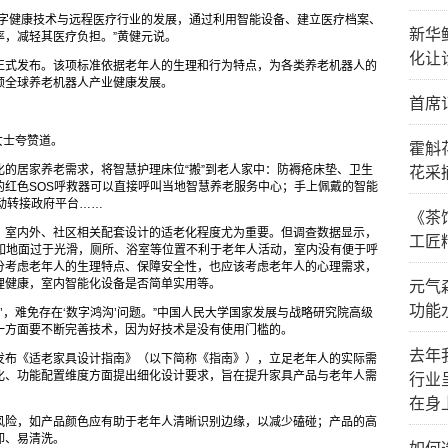
数字健康技术与远程医疗行业的发展，通过利用智能设备、建立医疗档案、
新华
率，减轻其医疗负担。”黄健元说。
化让
正式发布。该项标准依据老年人的生理和行为特点，为各类养老机器人的
领全球养老机器人产业健康发展。
首席
女士夸赞道。
霍斛
的居家养老需求，将智慧护理床位“搬”到老人家中：防褥疮床垫、卫生
花采
的红色SOS呼救器可以直接呼叫当地智慧养老服务中心；手上佩戴的智能
动转接政府平台……
《茶
，室内外、社区相关配套设计的适老化程度尤为重要。但调查数据显示，
工匠
，如地面过于光滑，厕所、浴室等位置不利于老年人活动，室内没有便于呼
分考虑老年人的生理特点、保障安全性，也应该考虑老年人的心理需求，
理健康，室内智能化设备是否简单实用等。
元气
功能
’，难免存在‘数字鸿沟’问题。”中国人民大学国家发展与战略研究院高级
一方面要不断完善技术，因为好技术是没有使用门槛的。
去年
发布《适老家具设计指南》（以下简称《指南》），立足老年人的实际需
化、功能配置维度方面提出细化设计要求，旨在提升家具产品与老年人需
行业
在身
风险，如产品颜色应有助于老年人清晰识别边缘，以减少磕碰；产品的高
卸、易清洗。