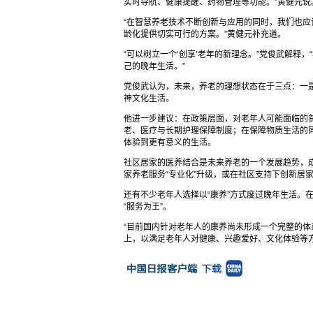
实时导航、健康提醒、药物管理等功能。”黄健元说
“在智慧养老技术不断创新与应用的同时，我们也
龄化提供切实可行的方案。”黄健元补充道。
“可以树立一个‘创享’老年的新理念。”党俊武解释
己的晚年生活。”
党俊武认为，未来，养老的理想状态在于三点：一
神文化生活。
他进一步建议：在政策层面，对老年人可能面临的
老、医疗与长期护理保障制度；在保障物质生活的
体验到更有意义的生活。
社区居家的医养结合是未来养老的一个发展趋势，成
家养老服务“专业化”升级，或在社区支持下创新居
还有不少老年人选择以“康养”方式度过晚年生活。
“服务为王”。
“目前国内针对老年人的康养尚未形成一个完整的
上，以满足老年人对健康、兴趣爱好、文化体验等方