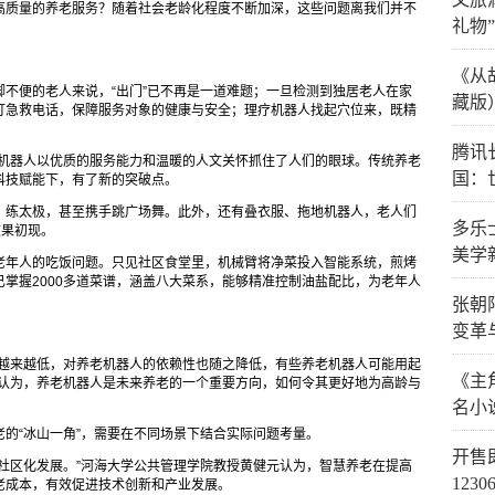
高质量的养老服务？随着社会老龄化程度不断加深，这些问题离我们并不
礼物
《从
不便的老人来说，“出门”已不再是一道难题；一旦检测到独居老人在家
藏版
打急救电话，保障服务对象的健康与安全；理疗机器人找起穴位来，既精
腾讯
老机器人以优质的服务能力和温暖的人文关怀抓住了人们的眼球。传统养老
国：
科技赋能下，有了新的突破点。
、练太极，甚至携手跳广场舞。此外，还有叠衣服、拖地机器人，老人们
多乐
效果初现。
美学
老年人的吃饭问题。只见社区食堂里，机械臂将净菜投入智能系统，煎烤
掌握2000多道菜谱，涵盖八大菜系，能够精准控制油盐配比，为老年人
张朝
变革
力越来越低，对养老机器人的依赖性也随之降低，有些养老机器人可能用起
《主
武认为，养老机器人是未来养老的一个重要方向，如何令其更好地为高龄与
名小
的“冰山一角”，需要在不同场景下结合实际问题考量。
开售
社区化发展。”河海大学公共管理学院教授黄健元认为，智慧养老在提高
123
老成本，有效促进技术创新和产业发展。