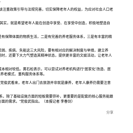
。
应该注重政策引导与法规完善，切实保障老年人的权益，为应对社会人口老
，“其实，就是希望老年人能在创造中享受、在享受中创造，积极地塑造自
是有保障体面的物质生活，二是有完善的养老服务体系，三是有丰富的精
贫困、疾病、失能这三大风险，要有相对应的解决制度与举措，建立养
同时，还要下大力气塑造其精神状态，提供更丰富的文娱活动，让老年人
本相对较低。黄石松表示，可以尝试对养老机构进行“居家化”改造、居
家养老模式、重构服务体系等。
在党俊武看来，老年人出门去旅游并非就是康养，老年人康养仍需要注意
体系，除了基础设施方面的短板需要弥补，更重要的是配套的核心服务能跟
面的需求。”党俊武指出。（本报记者 李春剑）
分享