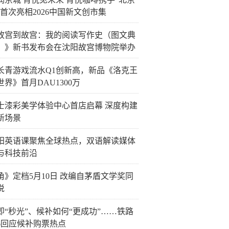
”首次亮相2026中国新文创市集
故宫到故宫：我的阅读写作史（图文典
）》新书发布会在沈阳故宫博物院举办
长青游戏流水Q1创新高，新品《洛克王
世界》首月DAU1300万
士漆彩美学体验中心首店启幕 深度构建
新场景
阳英语课聚焦全球热点，双语解读媒体
与科技前沿
角》定档5月10日 改编自茅盾文学奖同
说
即“秒光”、候补如何“更成功”……铁路
06回应候补购票热点