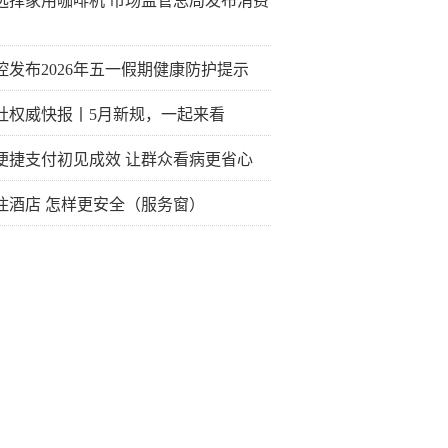
选择家用咖啡机 市场监管总局发布消费
控发布2026年五一假期健康防护提示
社权威快报丨5月新规，一起来看
便捷支付初见成效 让群众看病更省心
住酒店 怎样更安全（服务窗）