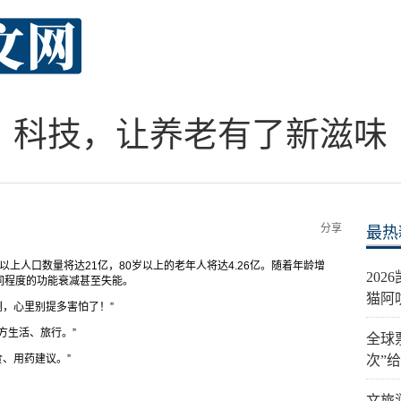
科技，让养老有了新滋味
分享
最热
以上人口数量将达21亿，80岁以上的老年人将达4.26亿。随着年龄增
20
同程度的功能衰减甚至失能。
猫阿
倒，心里别提多害怕了！”
方生活、旅行。”
全球
食、用药建议。”
次”
文旅