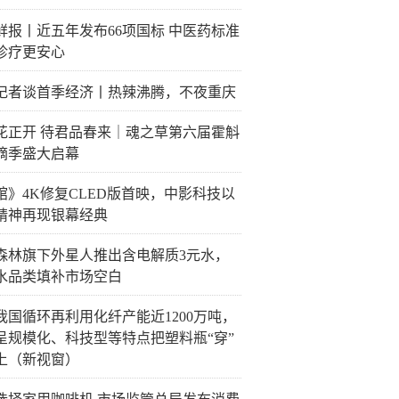
鲜报丨近五年发布66项国标 中医药标准
诊疗更安心
记者谈首季经济丨热辣沸腾，不夜重庆
花正开 待君品春来｜魂之草第六届霍斛
摘季盛大启幕
馆》4K修复CLED版首映，中影科技以
精神再现银幕经典
森林旗下外星人推出含电解质3元水，
水品类填补市场空白
我国循环再利用化纤产能近1200万吨，
呈规模化、科技型等特点把塑料瓶“穿”
上（新视窗）