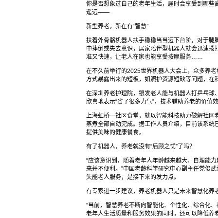
你是否想象过自己的老年生活，届时会享受到哪些
遥远——
新型养老，新在有“智慧”
扶着外骨骼机器人扶手稳稳当当迈下台阶，对于腿脚
中摔倒或失去意识，居家陪伴型机器人就会迅速拨
准又快速，让老人在家也能享受按摩服务……
在不久前举行的2025世界机器人大会上，众多养
方式暴露出来的短板，如照护资源短缺等问题，在
在深圳养老护理院，银发老人能与机器人打乒乓球
欣喜地表示“省了很多力气”，技术辅助养老的价值
上海虹桥一社区食堂，就以智能科技助力破解社区
蒸煮全部自动完成。据工作人员介绍，目前该系统已
提供美味的健康餐食。
有了机器人，养老就没有“后顾之忧”了吗？
“应该意识到，随着老年人年龄越来越大、自理能
来并不便利。”中国老龄科学研究中心副主任党俊
失能老人服务，是接下来的发力点。
有专家进一步建议，养老机器人只是未来智慧化养老
“当前，智慧养老不断向智能化、个性化、综合化、
老年人生活质量和服务效果的同时，还可以降低养