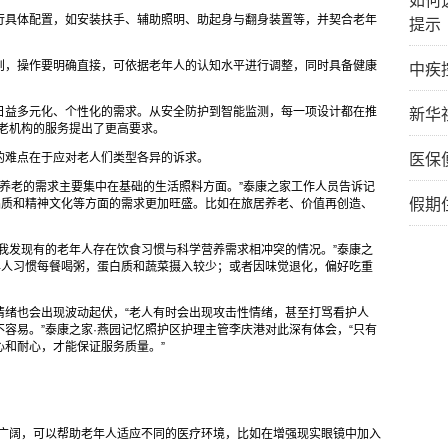
如何
行具体配置，如安装扶手、辅助照明、助起身与翻身装置等，并契合老年
提示
则，操作要明确直接，可依据老年人的认知水平进行调整，同时具备健康
中疾
日益多元化、个性化的需求。从安全防护到智能监测，每一项设计都在推
新华
养老机构的服务提出了更高要求。
的难点在于应对老人们类型各异的诉求。
医保
对养老的需求主要集中在基础的生活照料方面。”泰康之家工作人员告诉记
假期
老品质和精神文化等方面的需求更加旺盛。比如在旅居养老、价值再创造、
我发现有的老年人存在饮食习惯与科学营养需求相冲突的情况。”泰康之
年人习惯每餐喝粥，蛋白质和蔬菜摄入较少；或者因味觉退化，偏好吃重
情绪也会出现波动起伏，“老人有时会出现攻击性情绪，甚至打骂看护人
容易。”泰康之家·燕园记忆照护区护理主管李庆港对此深有体会，“只有
心和耐心，才能保证服务质量。”
景广阔，可以帮助老年人适应不同的医疗环境，比如在增强现实眼镜中加入