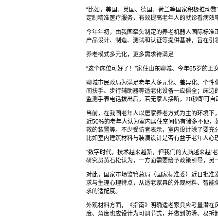
“比如，美国、英国、德国、荷兰等国家积极推动
定制精准医疗服务，有效提高老年人的就诊看病效
今年年初，由我国牵头制定的养老机器人国际标准
产品设计、制造、测试和认证等提供基准，旨在引
养老模式多元化，更多需求待满足
“这个床位可好了！”家住山东聊城、今年65岁的王
聊城市民政局为满足老年人多元化、差异化、个性化
间扶手、步行辅助器等适老化设备一应俱全；床边
监测手表电话拨出后，若无家人接听，20秒即可自
当前，在我国老年人以居家养老方式为主的环境下
近50%的老年人认为室内居住空间仍有诸多不便
救的装置等。不少受访者表示，室内设计除了要充
比如室内建筑材料与装潢设计是否有益于老年人心
“数字时代，技术越来越新，但我们的大脑越来越‘老
研究员黄石松认为，一方面需要给予政策引导，另
对此，国家市场监管总局（国家标准委）近日批准
求与生理心理特点，从适老家具的外观材料、智能
求的适配度。
外观材料方面，《指南》明确适老家具应考量潜在
度、角度也应设计为可调节式，并做到防滑、易拆