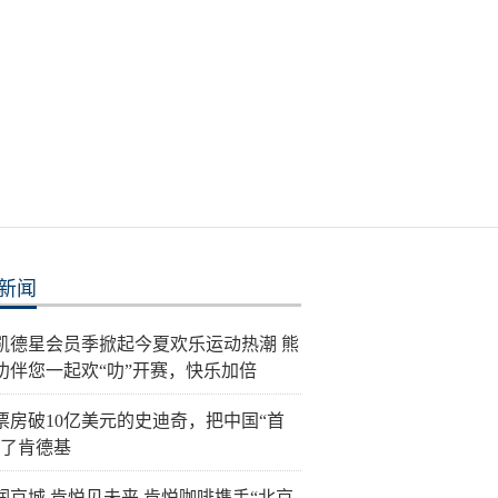
新闻
26凯德星会员季掀起今夏欢乐运动热潮 熊
叻伴您一起欢“叻”开赛，快乐加倍
票房破10亿美元的史迪奇，把中国“首
给了肯德基
润京城 肯悦见未来 肯悦咖啡携手“北京