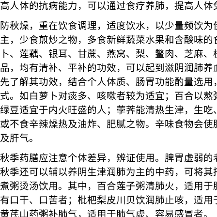
高人体的抗病能力，可以通过食疗养肺，提高人体
防秋燥，重在饮食调理，适度饮水，以少量频饮为
主，少食煎炒之物，多食新鲜蔬菜水果和含酸味的
卜、莲藕、银耳、甘蔗、燕窝、梨、鳖肉、芝麻、
品，均有清补、平补的功效，可以起到滋阴润肺养
先了解其功效，结合个人体质、肠胃功能酌量选用
式。如白萝卜对痰多、咳嗽者较为适宜；百合以熬
绿豆适宜于内火旺盛的人；荸荠能清热生津，生吃
或不食辛辣燥热及油炸、肥腻之物。辛味食物会使
及肝气。
秋季药膳应注意个体差异，辨证使用。脾胃虚弱的
秋季还可以辅以养阴生津润肺为主的中药，可将其
煮粥烫汤饮用。其中，百合莲子粥清肺火，适用于
有口干、口苦者；枇杷梨皮川贝饮润肺止咳，适用
黄芪山药粥补肺气，适用于肺气虚、容易感冒者。