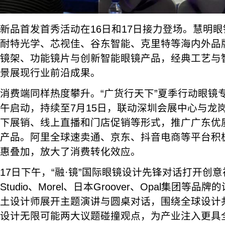
新品首发首秀活动在16日和17日接力登场。慧明
耐特光学、芯视佳、谷东智能、克里特等海内外品
镜架、功能镜片与创新智能眼镜产品，经典工艺与
景展现行业前沿成果。
消费端同样热度攀升。“广货行天下”夏季行动眼镜
午启动，持续至7月15日，联动深圳会展中心与龙
下展销、线上直播和门店促销等形式，推广广东优
产品。阿里全球速卖通、京东、抖音电商等平台积
惠叠加，放大了消费转化效应。
17日下午，“融·镜”国际眼镜设计先锋对话打开创意
Studio、Morel、日本Groover、Opal集团等
土设计师展开主题演讲与圆桌对话，围绕全球设计共
设计无限可能两大议题碰撞观点，为产业注入更具