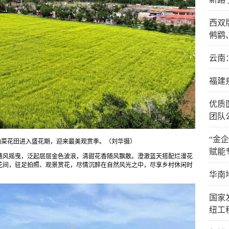
西双
鸺鹠
云南
福建
优质
团队
“金
油菜花田进入盛花期，迎来最美观赏季。（刘华摄）
赋能
随风摇曳，泛起层层金色波浪，清甜花香随风飘散。澄澈蓝天搭配烂漫花
花间，驻足拍照、观景赏花，尽情沉醉在自然风光之中，尽享乡村休闲时
华南
国家
纽工