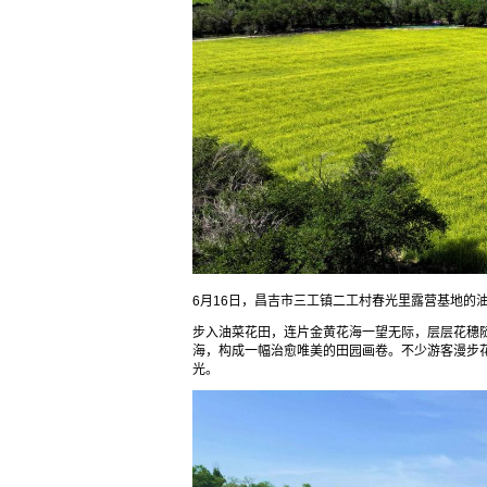
6月16日，昌吉市三工镇二工村春光里露营基地的
步入油菜花田，连片金黄花海一望无际，层层花穗
海，构成一幅治愈唯美的田园画卷。不少游客漫步
光。