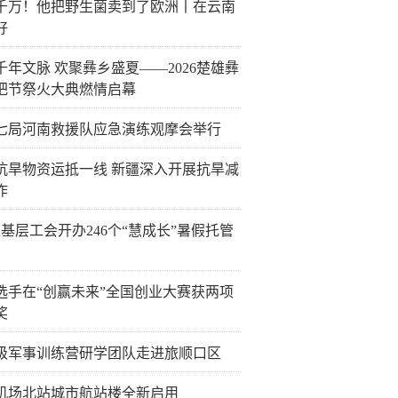
千万！他把野生菌卖到了欧洲丨在云南
好
千年文脉 欢聚彝乡盛夏——2026楚雄彝
把节祭火大典燃情启幕
七局河南救援队应急演练观摩会举行
抗旱物资运抵一线 新疆深入开展抗旱减
作
6家基层工会开办246个“慧成长”暑假托管
选手在“创赢未来”全国创业大赛获两项
奖
级军事训练营研学团队走进旅顺口区
机场北站城市航站楼全新启用