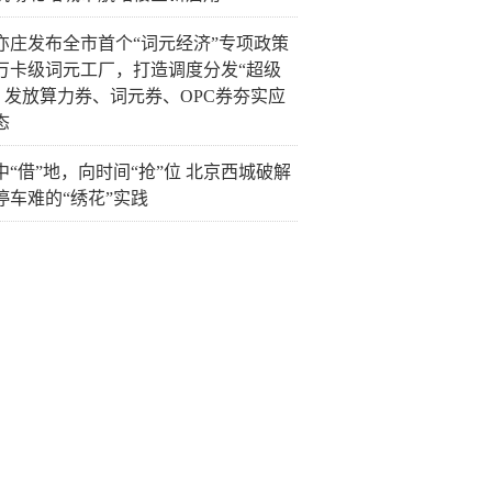
亦庄发布全市首个“词元经济”专项政策
万卡级词元工厂，打造调度分发“超级
” 发放算力券、词元券、OPC券夯实应
态
中“借”地，向时间“抢”位 北京西城破解
停车难的“绣花”实践