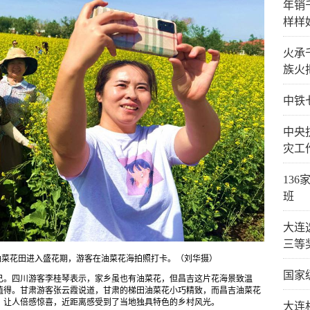
年销
样样
火承
族火
中铁
中央
灾工
13
班
大连
三等
油菜花田进入盛花期，游客在油菜花海拍照打卡。（刘华摄）
国家
已。四川游客李桂琴表示，家乡虽也有油菜花，但昌吉这片花海景致温
值得。甘肃游客张云霞说道，甘肃的梯田油菜花小巧精致，而昌吉油菜花
，让人倍感惊喜，近距离感受到了当地独具特色的乡村风光。
大连