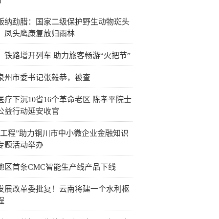
版纳勐腊：国家二级保护野生动物斑头
、凤头鹰康复放归雨林
：铁路增开列车 助力旅客畅游“火把节”
泉州市委书记张毅恭，被查
医疗下沉10省16个革命老区 陈孝平院士
公益行动延安收官
企工程”助力铜川市中小微企业金融知识
专题活动举办
地区首条CMC智能生产线产品下线
发展改革委批复！云南将建一个水利枢
程