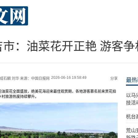
吉市：油菜花开正艳 游客争
2026-06-16 19:58:49
成石麟 刘华
来源：
中国日报网
分享
最热
的油菜花全面盛放，绝美花海迎来最佳观赏期，各地游客慕名前来赏花拍
以马
乡村旅游热度持续攀升。
技活
杭台
荒山
新路