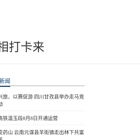
相打卡来
新闻
兴旅、以赛促游 四川甘孜县举办走马竞
动
高铁温玉段8月8日开通运营
变药山 云南元谋县羊街镇走出林下共富
子