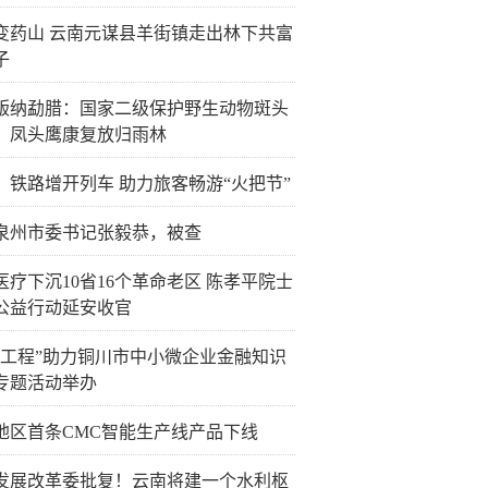
变药山 云南元谋县羊街镇走出林下共富
子
版纳勐腊：国家二级保护野生动物斑头
、凤头鹰康复放归雨林
：铁路增开列车 助力旅客畅游“火把节”
泉州市委书记张毅恭，被查
医疗下沉10省16个革命老区 陈孝平院士
公益行动延安收官
企工程”助力铜川市中小微企业金融知识
专题活动举办
地区首条CMC智能生产线产品下线
发展改革委批复！云南将建一个水利枢