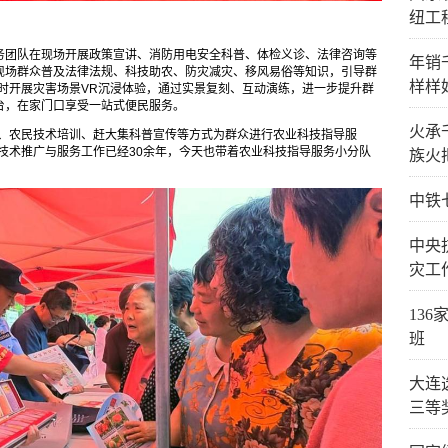
纽工
务团队在现场开展政策宣讲、消防用电安全科普、体检义诊、法律咨询等
年销
现场群众普及法律法规、科技助农、防灾减灾、移风易俗等知识，引导群
样样
。同时开展灾害场景VR沉浸体验，通过实景复刻、互动演练，进一步提升群
台，在家门口享受一站式便民服务。
火承
导、农民技术培训、赶大集科普宣传等方式为群众进行农业科技指导服
技术推广与服务工作已经30余年，今天也带着农业科技指导服务小分队
族火
中铁
中央
灾工
13
班
大连
三等