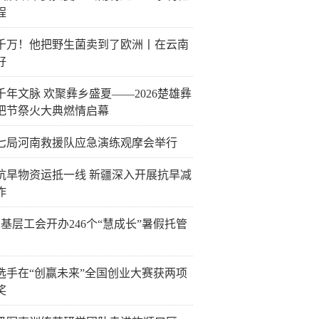
程
千万！他把野生菌卖到了欧洲丨在云南
好
千年文脉 欢聚彝乡盛夏——2026楚雄彝
把节祭火大典燃情启幕
七局河南救援队应急演练观摩会举行
抗旱物资运抵一线 新疆深入开展抗旱减
作
6家基层工会开办246个“慧成长”暑假托管
选手在“创赢未来”全国创业大赛获两项
奖