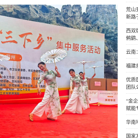
荒山
新路
西双
鸺鹠
云南
福建
优质
团队
“金
赋能
华南
国家