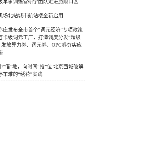
级军事训练营研学团队走进旅顺口区
机场北站城市航站楼全新启用
亦庄发布全市首个“词元经济”专项政策
万卡级词元工厂，打造调度分发“超级
” 发放算力券、词元券、OPC券夯实应
态
中“借”地，向时间“抢”位 北京西城破解
停车难的“绣花”实践