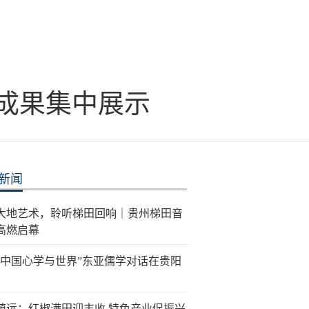
成果集中展示
新闻
大地艺术，聆听梯田回响｜贵州梯田音
高燃启幕
26“中国心学与世界”东亚儒学对话在贵阳
镇远：红椒满田迎丰收 特色产业促振兴