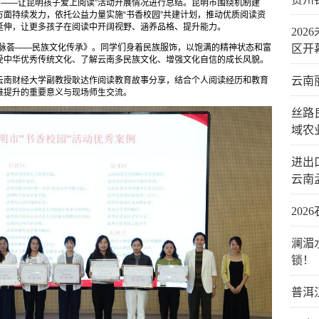
校园——让昆明孩子爱上阅读”活动开展情况进行总结。昆明市围绕机制建
面持续发力，依托公益力量实施“书香校园”共建计划，推动优质阅读资
延伸，让更多孩子在阅读中开阔视野、涵养品格、提升能力。
20
文脉荟——民族文化传承》。同学们身着民族服饰，以饱满的精神状态和富
区开
受中华优秀传统文化、了解云南多民族文化、增强文化自信的成长风貌。
云南
云南财经大学副教授耿达作阅读教育故事分享，结合个人阅读经历和教育
维提升的重要意义与现场师生交流。
丝路
域农
进出口
云南
20
澜湄
锁！
普洱