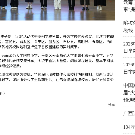
云南
事”
喀拉
境线
明孩子爱上阅读”活动优秀案例学校名单，并为学校代表颁奖。此次共有68
区、富民县、官渡区、晋宁区、盘龙区、石林县、嵩明县、五华区、西山
20
市各地各校因地制宜推进书香校园建设的实践成果。
日举
、云南师范大学附属小学、呈贡区云南师范大学附属七彩云南小学、五华
的教师代表作交流分享，围绕书香氛围营造、阅读课程建设、整本书阅读
20
介绍经验做法。
日举
区域优秀案例为契机，持续深化团教协作和家校社协同机制，创新阅读活
育教学、课后服务和学生假期生活，让书香浸润春城校园，陪伴更多青少
中国
届“
照翔）
预选
分享
广西
10