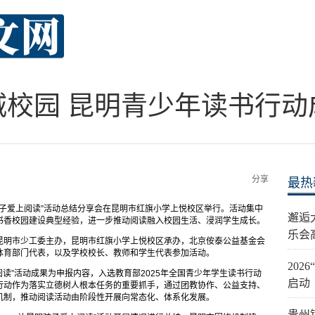
城校园 昆明青少年读书行动
分享
最热
明孩子爱上阅读”活动总结分享会在昆明市红旗小学上悦校区举行。活动集中
邂逅
书香校园建设典型经验，进一步推动阅读融入校园生活、浸润学生成长。
乐会
昆明市少工委主办，昆明市红旗小学上悦校区承办，北京侒泰公益基金会
体育部门代表，以及学校校长、教师和学生代表参加活动。
20
读”活动成果为申报内容，入选教育部2025年全国青少年学生读书行动
启动
行动作为落实立德树人根本任务的重要抓手，通过团教协作、公益支持、
机制，推动阅读活动由阶段性开展向常态化、体系化发展。
贵州