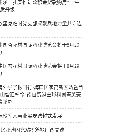
玉溪：扎实推进公积金贷款购房“一件
提质升级
依里克临时党支部凝聚兵地力量共守边
26中国杏花村国际酒业博览会将于8月29
办
26中国杏花村国际酒业博览会将于8月29
办
海外学子报国行·海口国家高新区站暨首
火山智汇杯”海南自贸港全球科创菁英赛
赛举办
退役军人事业实现跨越式发展
4座比亚迪闪充站将落地广西高速