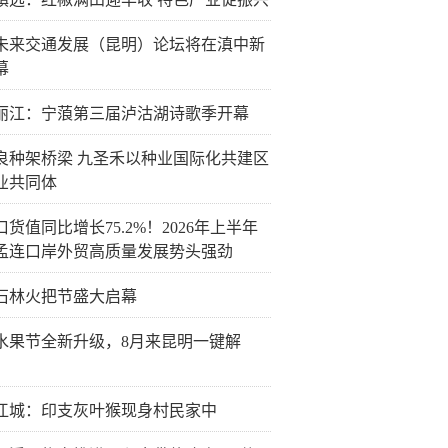
26未来交通发展（昆明）论坛将在滇中新
幕
丽江：宁蒗第三届泸沽湖诗歌季开幕
良种架桥梁 九圣禾以种业国际化共建区
业共同体
货值同比增长75.2%！2026年上半年
孟连口岸外贸高质量发展势头强劲
26石林火把节盛大启幕
水果节全新升级，8月来昆明一键解
江城：印支灰叶猴现身村民家中